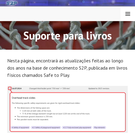
Skip
to
MENU
content
Suporte para livros
Nesta página, encontrará as atualizações feitas ao longo
dos anos na base de conhecimento S2P, publicada em livros
físicos chamados Safe to Play.