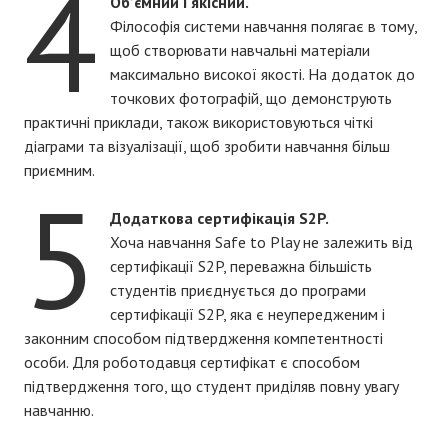
4
Об’ємний і якісний.
Філософія системи навчання полягає в тому,
щоб створювати навчальні матеріали
максимально високої якості. На додаток до
точкових фотографій, що демонструють
практичні приклади, також використовуються чіткі
діаграми та візуалізації, щоб зробити навчання більш
приємним.
5
Додаткова сертифікація S2P.
Хоча навчання Safe to Play не залежить від
сертифікації S2P, переважна більшість
студентів приєднується до програми
сертифікації S2P, яка є неупередженим і
законним способом підтвердження компетентності
особи. Для роботодавця сертифікат є способом
підтвердження того, що студент приділяв повну увагу
навчанню.