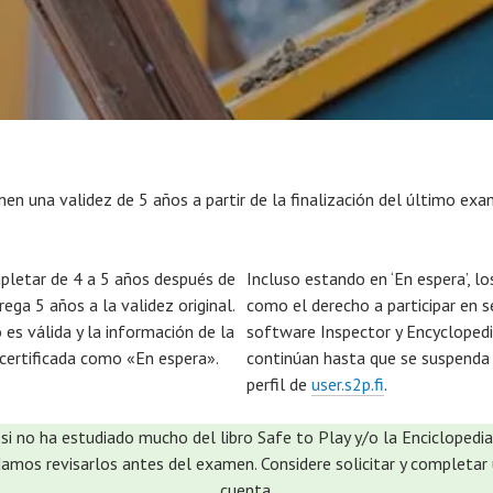
enen una validez de 5 años a partir de la finalización del último ex
mpletar de 4 a 5 años después de
Incluso estando en ‘En espera’, los
rega 5 años a la validez original.
como el derecho a participar en s
 es válida y la información de la
software Inspector y Encyclopedia,
certificada como «En espera».
continúan hasta que se suspenda la
perfil de
user.s2p.fi
.
 si no ha estudiado mucho del libro Safe to Play y/o la Enciclopedi
os revisarlos antes del examen. Considere solicitar y completar 
cuenta.