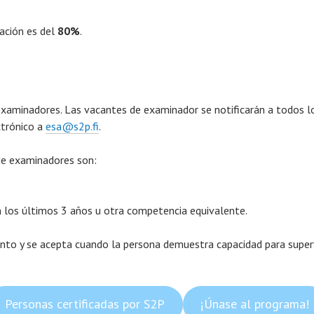
tación es del
80%
.
xaminadores. Las vacantes de examinador se notificarán a todos los
ctrónico a
esa@s2p.fi
.
de examinadores son:
 los últimos 3 años u otra competencia equivalente.
unto y se acepta cuando la persona demuestra capacidad para supe
Personas certificadas por S2P
¡Únase al programa!