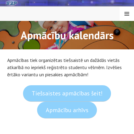
Skip
to
MENU
content
Apmācību kalendārs
Apmācības tiek organizētas tiešsaistē un dažādās vietās
atkarībā no iepriekš reģistrēto studentu vēlmēm. Izvēlies
ērtāko variantu un piesakies apmācībām!
Tiešsaistes apmācības šeit!
Apmācību arhīvs