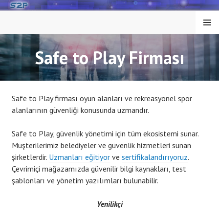
Skip
to
MENU
content
Safe to Play Firması
Safe to Play firması oyun alanları ve rekreasyonel spor
alanlarının güvenliği konusunda uzmandır.
Safe to Play, güvenlik yönetimi için tüm ekosistemi sunar.
Müşterilerimiz belediyeler ve güvenlik hizmetleri sunan
şirketlerdir.
Uzmanları eğitiyor
ve
sertifikalandırıyoruz
.
Çevrimiçi mağazamızda güvenilir bilgi kaynakları, test
şablonları ve yönetim yazılımları bulunabilir.
Yenilikçi