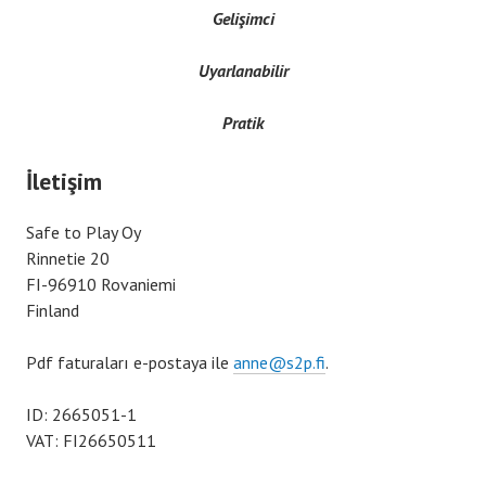
Gelişimci
Uyarlanabilir
Pratik
İletişim
Safe to Play Oy
Rinnetie 20
FI-96910 Rovaniemi
Finland
Pdf faturaları e-postaya ile
anne@s2p.fi
.
ID: 2665051-1
VAT: FI26650511