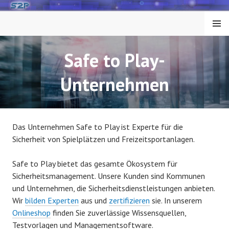
Springe
zum
MENÜ
Inhalt
Safe to Play-
Unternehmen
Das Unternehmen Safe to Play ist Experte für die
Sicherheit von Spielplätzen und Freizeitsportanlagen.
Safe to Play bietet das gesamte Ökosystem für
Sicherheitsmanagement. Unsere Kunden sind Kommunen
und Unternehmen, die Sicherheitsdienstleistungen anbieten.
Wir
bilden Experten
aus und
zertifizieren
sie. In unserem
Onlineshop
finden Sie zuverlässige Wissensquellen,
Testvorlagen und Managementsoftware.