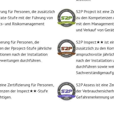
rung für Personen, die zusätzlich
S2P Project ist eine Ze
ate-Stufe mit der Führung von
zu den Kompetenzen d
its- und Risikomanagement
mit dem Management 
und Verkauf von Gerät
ierung für Personen, die
S2P Inspect★★ ist eine
n der Pproject-Stufe jährliche
zusätzlich zu den Ko
ionen nach der Installation
anspruchsvolle jährli
ewertungen durchführen.
nach der Installatio
durchführen sowie wei
Sachverständigenauf
ne Zertifizierung für Personen,
S2P Assess ist eine Zer
tenzen der Inspect★★-Stufe
der Verbrauchersicher
htigen.
Gefahrenerkennung un