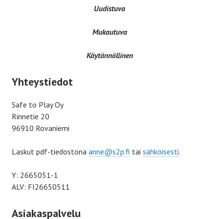
Uudistuva
Mukautuva
Käytännöllinen
Yhteystiedot
Safe to Play Oy
Rinnetie 20
96910 Rovaniemi
Laskut pdf-tiedostona
anne@s2p.fi
tai
sähköisesti
.
Y: 2665051-1
ALV: FI26650511
Asiakaspalvelu