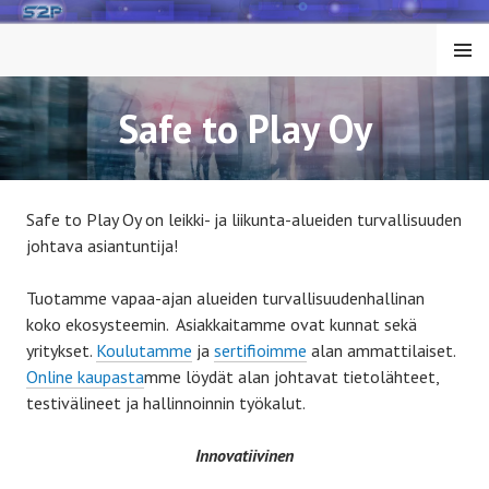
Siirry
sisältöön
VALIK
KO
Safe to Play Oy
Safe to Play Oy on leikki- ja liikunta-alueiden turvallisuuden
johtava asiantuntija!
Tuotamme vapaa-ajan alueiden turvallisuudenhallinan
koko ekosysteemin. Asiakkaitamme ovat kunnat sekä
yritykset.
Koulutamme
ja
sertifioimme
alan ammattilaiset.
Online kaupasta
mme löydät alan johtavat tietolähteet,
testivälineet ja hallinnoinnin työkalut.
Innovatiivinen