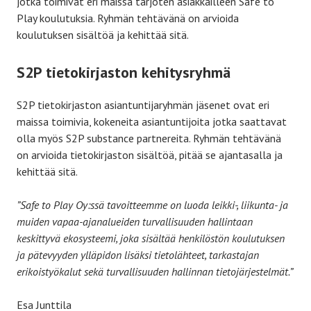
jotka toimivat eri maissa tarjoten asiakkailleen Safe to
Play koulutuksia. Ryhmän tehtävänä on arvioida
koulutuksen sisältöä ja kehittää sitä.
S2P tietokirjaston kehitysryhmä
S2P tietokirjaston asiantuntijaryhmän jäsenet ovat eri
maissa toimivia, kokeneita asiantuntijoita jotka saattavat
olla myös S2P substance partnereita. Ryhmän tehtävänä
on arvioida tietokirjaston sisältöä, pitää se ajantasalla ja
kehittää sitä.
”Safe to Play Oy:ssä tavoitteemme on luoda leikki-, liikunta- ja
muiden vapaa-ajanalueiden turvallisuuden hallintaan
keskittyvä ekosysteemi, joka sisältää henkilöstön koulutuksen
ja pätevyyden ylläpidon lisäksi tietolähteet, tarkastajan
erikoistyökalut sekä turvallisuuden hallinnan tietojärjestelmät.”
Esa Junttila