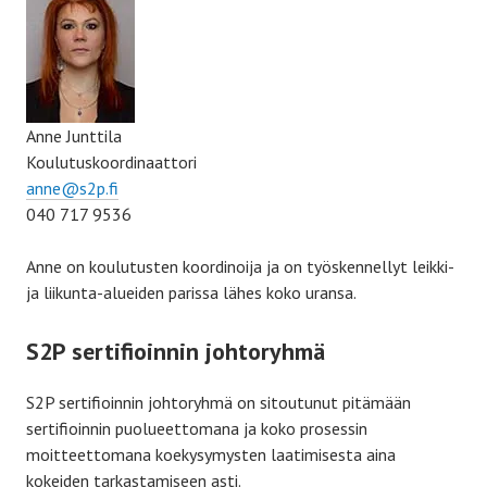
Anne Junttila
Koulutuskoordinaattori
anne@s2p.fi
040 717 9536
Anne on koulutusten koordinoija ja on työskennellyt leikki-
ja liikunta-alueiden parissa lähes koko uransa.
S2P sertifioinnin johtoryhmä
S2P sertifioinnin johtoryhmä on sitoutunut pitämään
sertifioinnin puolueettomana ja koko prosessin
moitteettomana koekysymysten laatimisesta aina
kokeiden tarkastamiseen asti.