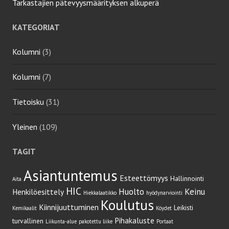
Tarkastajien pätevyysmäärityksen alkuperä
KATEGORIAT
Kolumni
(3)
Kolumni
(7)
Tietoisku
(31)
Yleinen
(109)
TAGIT
Asiantuntemus
Esteettömyys
Hallinnointi
Aita
HIC
Huolto
Keinu
Henkilöesittely
Hiekkalaatikko
hyödynarviointi
Koulutus
Kiinnijuuttuminen
Leikisti
Kemikaalit
Köydet
Pihakaluste
turvallinen
Liikunta-alue
pakotettu liike
Portaat