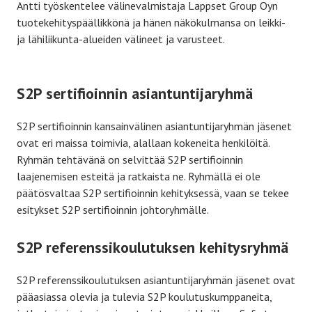
Antti työskentelee välinevalmistaja Lappset Group Oyn
tuotekehityspäällikkönä ja hänen näkökulmansa on leikki-
ja lähiliikunta-alueiden välineet ja varusteet.
S2P sertifioinnin asiantuntijaryhmä
S2P sertifioinnin kansainvälinen asiantuntijaryhmän jäsenet
ovat eri maissa toimivia, alallaan kokeneita henkilöitä.
Ryhmän tehtävänä on selvittää S2P sertifioinnin
laajenemisen esteitä ja ratkaista ne. Ryhmällä ei ole
päätösvaltaa S2P sertifioinnin kehityksessä, vaan se tekee
esitykset S2P sertifioinnin johtoryhmälle.
S2P referenssikoulutuksen kehitysryhmä
S2P referenssikoulutuksen asiantuntijaryhmän jäsenet ovat
pääasiassa olevia ja tulevia S2P koulutuskumppaneita,