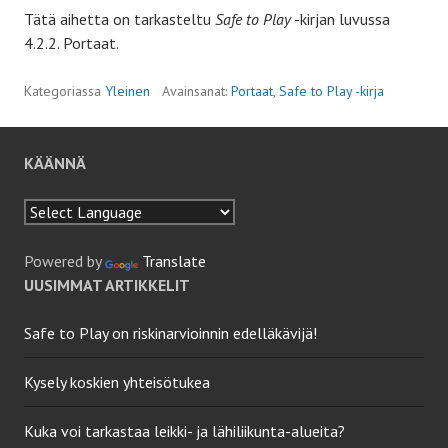
Tätä aihetta on tarkasteltu
Safe to Play
-kirjan luvussa
4.2.2. Portaat.
Kategoriassa
Yleinen
Avainsanat:
Portaat
,
Safe to Play -kirja
KÄÄNNÄ
Powered by
Translate
UUSIMMAT ARTIKKELIT
Safe to Play on riskinarvioinnin edelläkävijä!
Kysely koskien yhteisötukea
Kuka voi tarkastaa leikki- ja lähiliikunta-alueita?