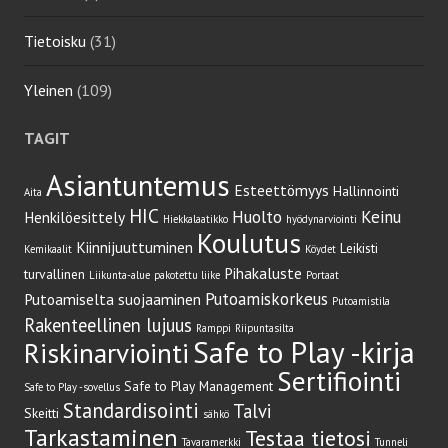
Tietoisku
(31)
Yleinen
(109)
TAGIT
Asiantuntemus
Esteettömyys
Hallinnointi
Aita
HIC
Huolto
Keinu
Henkilöesittely
Hiekkalaatikko
hyödynarviointi
Koulutus
Kiinnijuuttuminen
Leikisti
Kemikaalit
Köydet
Pihakaluste
turvallinen
Liikunta-alue
pakotettu liike
Portaat
Putoamiskorkeus
Putoamiselta suojaaminen
Putoamistila
Rakenteellinen lujuus
Ramppi
Riipuntasilta
Safe to Play -kirja
Riskinarviointi
Sertifiointi
Safe to Play Management
Safe to Play -sovellus
Standardisointi
Talvi
Skeitti
sähkö
Tarkastaminen
Testaa tietosi
Tavaramerkki
Tunneli