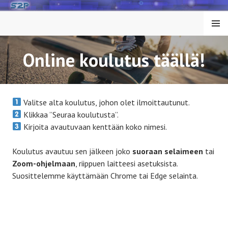
Siirry
sisältöön
VALIK
KO
Online koulutus täällä!
Valitse alta koulutus, johon olet ilmoittautunut.
Klikkaa ”Seuraa koulutusta”.
Kirjoita avautuvaan kenttään koko nimesi.
Koulutus avautuu sen jälkeen joko
suoraan selaimeen
tai
Zoom-ohjelmaan
, riippuen laitteesi asetuksista.
Suosittelemme käyttämään Chrome tai Edge selainta.