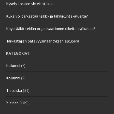
Kysely koskien yhteisötukea
Kuka voi tarkastaa leikki- ja lähiliikunta-alueita?
Käyttääkö teidän organisaationne oikeita työkaluja?
Tarkastajien pätevyysmäärityksen alkuperä
KATEGORIAT
Kolumni
(7)
Kolumni
(3)
Tietoisku
(31)
Yleinen
(109)