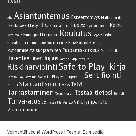
TAGIT
Asiantuntemus
Esteettömyys
Hallinnointi
Aita
HIC
Huolto
Keinu
Henkilöesittely
Hiekkalaatikko
hyödynarviointi
Koulutus
Kiinnijuuttuminen
Leikisti
Kemikaalit
Köydet
Pihakaluste
turvallinen
Liikunta-alue
pakotettu liike
Portaat
Putoamiskorkeus
Putoamiselta suojaaminen
Putoamistila
Rakenteellinen lujuus
Ramppi
Riipuntasilta
Safe to Play -kirja
Riskinarviointi
Sertifiointi
Safe to Play Management
Safe to Play -sovellus
Standardisointi
Talvi
Skeitti
sähkö
Tarkastaminen
Testaa tietosi
Tavaramerkki
Tunneli
Turva-alusta
Viherympäristö
vapaa tila
Vesistö
Viranomainen
Voimanlähteenä WordPress
|
Teema: Edin tekijä