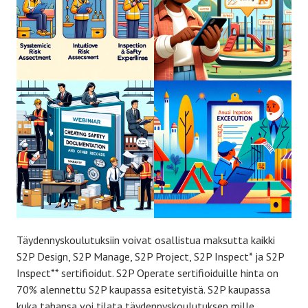
Täydennyskoulutuksiin voivat osallistua maksutta kaikki
S2P Design, S2P Manage, S2P Project, S2P Inspect* ja S2P
Inspect** sertifioidut. S2P Operate sertifioiduille hinta on
70% alennettu S2P kaupassa esitetyistä. S2P kaupassa
kuka tahansa voi tilata täydennyskoulutuksen mille