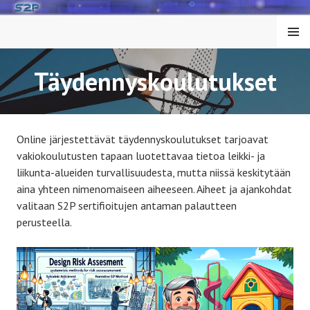
Siirry
sisältöön
VALIK
KO
Täydennyskoulutukset
Online järjestettävät täydennyskoulutukset tarjoavat
vakiokoulutusten tapaan luotettavaa tietoa leikki- ja
liikunta-alueiden turvallisuudesta, mutta niissä keskitytään
aina yhteen nimenomaiseen aiheeseen. Aiheet ja ajankohdat
valitaan S2P sertifioitujen antaman palautteen
perusteella.