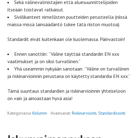
Sekä välinevalmistajien että aluesuunnittelijoiden
itseään toistavat ratkaisut.
Siviilikanteet nimellisten puutteiden perusteella (niissä
maissa missä lainsäädäntö tukee tätä riiston muotoa).
Standardit eivät kuitenkaan ole kuolemassa. Päinvastoin!
Ennen sanottiin: ”Väline täyttää standardin EN xxx
vaatimukset ja on siksi turvallinen.”
Yhä useammin nykyään sanotaan: ”Väline on turvallinen
ja riskinarvioinnin perustana on käytetty standardia EN xxx.”
Tämä suuntaus standardien ja riskinarvioinnin yhteiseloon
on vain ja ainoastaan hyvä asia!
Kategoriassa
Kolumni
Avainsanat:
Riskinarviointi
,
Standardisointi