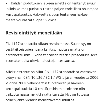
Kahden pudotuksen jälkeen ainetta on lentänyt sivuun
jolloin kolmas pudotus testaa paljon todellista ohuempaa
kerrospaksuutta. Hakkeella sivuun lentäneen hakkeen
määrä voi vastata jopa 15 cm:iä.
Revisiointityö meneillään
EN 1177 standardia ollaan revisioimassa. Suurin syy on
testilaitteistojen huima kehitys, mutta samalla on
parannettu mm. ulkona tehtävien testien proseduuria sekä
irtomateriaalia olevien alustojen testausta.
Allekirjoittanut on ollut EN 1177 standardista vastaavan
työryhmän CEN TC 136 / SC 1 / WG 1 jäsen vuodesta 2006.
Vuonna 2008 vähennettiin turvahiekan ja hakkeen
kerrospaksuuksia 10 cm:llä, mihin muutokseen olin
vaikuttamassa merkittävällä tavalla. Nyt on tulossa
toinen, ehkä vieläkin merkittävämpi muutos.