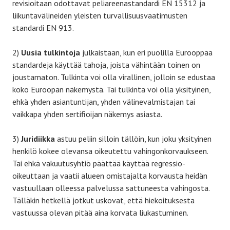
revisioitaan odottavat peliareenastandardi EN 15312 ja
liikuntavälineiden yleisten turvallisuusvaatimusten
standardi EN 913.
2)
Uusia tulkintoja
julkaistaan, kun eri puolilla Eurooppaa
standardeja käyttää tahoja, joista vähintään toinen on
joustamaton. Tulkinta voi olla virallinen, jolloin se edustaa
koko Euroopan näkemystä. Tai tulkinta voi olla yksityinen,
ehkä yhden asiantuntijan, yhden välinevalmistajan tai
vaikkapa yhden sertifioijan näkemys asiasta.
3)
Juridiikka
astuu peliin silloin tällöin, kun joku yksityinen
henkilö kokee olevansa oikeutettu vahingonkorvaukseen.
Tai ehkä vakuutusyhtiö päättää käyttää regressio-
oikeuttaan ja vaatii alueen omistajalta korvausta heidän
vastuullaan olleessa palvelussa sattuneesta vahingosta.
Tälläkin hetkellä jotkut uskovat, että hiekoituksesta
vastuussa olevan pitää aina korvata liukastuminen.