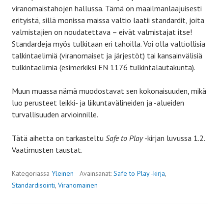
viranomaistahojen hallussa. Tämä on maailmanlaajuisesti
erityistä, sillä monissa maissa valtio laatii standardit, joita
valmistajien on noudatettava – eivät valmistajat itse!
Standardeja myös tulkitaan eri tahoilla. Voi olla valtiollisia
talkintaelimiä (viranomaiset ja järjestöt) tai kansainvälisiä
tulkintaelimiä (esimerkiksi EN 1176 tulkintalautakunta).
Muun muassa nämä muodostavat sen kokonaisuuden, mikä
luo perusteet leikki- ja liikuntavälineiden ja -alueiden
turvallisuuden arvioinnille.
Tätä aihetta on tarkasteltu
Safe to Play
-kirjan luvussa 1.2.
Vaatimusten taustat.
Kategoriassa
Yleinen
Avainsanat:
Safe to Play -kirja
,
Standardisointi
,
Viranomainen