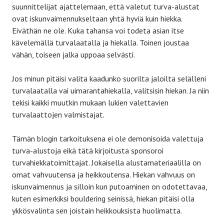
suunnittelijat ajattelemaan, että valetut turva-alustat
ovat iskunvaimennukseltaan yhtä hyviä kuin hiekka.
Eiväthän ne ole. Kuka tahansa voi todeta asian itse
kävelemällä turvalaatalla ja hiekalla. Toinen joustaa
vähän, toiseen jalka uppoaa selvästi.
Jos minun pitäisi valita kaadunko suorilta jaloilta selälleni
turvalaatalla vai uimarantahiekalla, valitsisin hiekan. Ja niin
tekisi kaikki muutkin mukaan lukien valettavien
turvalaattojen valmistajat.
Tämän blogin tarkoituksena ei ole demonisoida valettuja
turva-alustoja eikä tätä kirjoitusta sponsoroi
turvahiekkatoimittajat. Jokaisella alustamateriaalilla on
omat vahvuutensa ja heikkoutensa. Hiekan vahvuus on
iskunvaimennus ja silloin kun putoaminen on odotettavaa,
kuten esimerkiksi bouldering seinissä, hiekan pitäisi olla
ykkösvalinta sen joistain heikkouksista huolimatta.