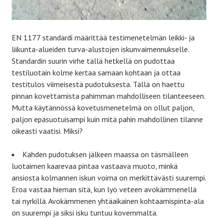
EN 1177 standardi määrittää testimenetelmän leikki- ja
liikunta-alueiden turva-alustojen iskunvaimennukselle.
Standardin suurin virhe tällä hetkellä on pudottaa
testiluotain kolme kertaa samaan kohtaan ja ottaa
testitulos viimeisestä pudotuksesta. Tällä on haettu
pinnan kovettamista pahimman mahdolliseen tilanteeseen.
Mutta käytännössä kovetusmenetelmä on ollut paljon,
paljon epäsuotuisampi kuin mitä pahin mahdollinen tilanne
oikeasti vaatisi. Miksi?
Kahden pudotuksen jälkeen maassa on täsmälleen
luotaimen kaarevaa pintaa vastaava muoto, minkä
ansiosta kolmannen iskun voima on merkittävästi suurempi.
Eroa vastaa hieman sitä, kun lyö veteen avokämmenellä
tai nyrkillä. Avokämmenen yhtäaikainen kohtaamispinta-ala
on suurempi ja siksi isku tuntuu kovemmalta.