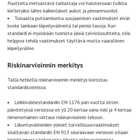
Puutteita metsästävä tarkastaja voi halutessaan tulkita
kielletyiksi lähes kaikenlaiset aukot ja pinnanmuodot.
Toisaalta putoamiselta suojaamisen vaatimukset eivät
koske lainkaan kiipeilyvälineitä tai pieniä tasoja. Kun
standardi ei myöskään tunnista jäisiä talviolosuhteita, olisi
helppoa tehdä vaatimukset täyttävä mutta vaarallinen
kiipeilyväline.
Riskinarvioinnin merkitys
Tällä hetkellä riskinarvioinnin merkitys korostuu
standardisoinnissa.
Leikkivälinestandardin EN 1176 pari vuotta sitten
päivitetyssä versiossa on yli 20 kertaa sana riski ja 4 kertaa
nimenomainen viittaus riskinarvioinnin tekoon.
Liikuntavälineiden yleiset turvallisuusvaatimukset
sisältävän standardin EN 913 seuraavaan versioon ollaan
kirjoittamassa kokonaista liitettä riskinarvioinnista.