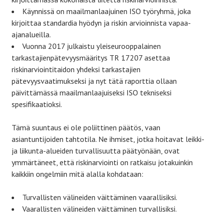
Käynnissä on maailmanlaajuinen ISO työryhmä, joka
kirjoittaa standardia hyödyn ja riskin arvioinnista vapaa-
ajanalueilla.
Vuonna 2017 julkaistu yleiseurooppalainen
tarkastajienpätevyysmääritys TR 17207 asettaa
riskinarviointitaidon yhdeksi tarkastajien
pätevyysvaatimukseksi ja nyt tätä raporttia ollaan
päivittämässä maailmanlaajuiseksi ISO tekniseksi
spesifikaatioksi.
Tämä suuntaus ei ole poliittinen päätös, vaan
asiantuntijoiden tahtotila. Ne ihmiset, jotka hoitavat leikki-
ja liikunta-alueiden turvallisuutta päätyönään, ovat
ymmärtäneet, että riskinarviointi on ratkaisu jotakuinkin
kaikkiin ongelmiin mitä alalla kohdataan:
Turvallisten välineiden väittäminen vaarallisiksi.
Vaarallisten välineiden väittäminen turvallisiksi.