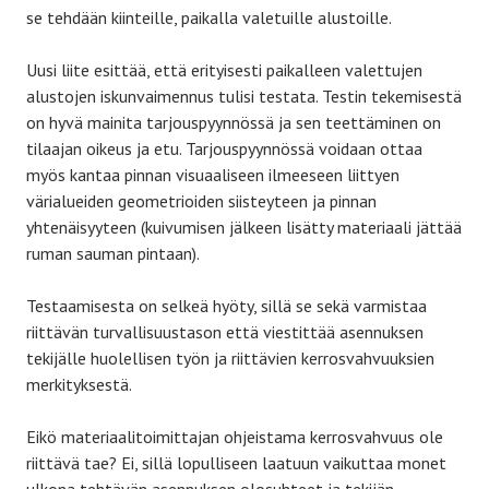
se tehdään kiinteille, paikalla valetuille alustoille.
Uusi liite esittää, että erityisesti paikalleen valettujen
alustojen iskunvaimennus tulisi testata. Testin tekemisestä
on hyvä mainita tarjouspyynnössä ja sen teettäminen on
tilaajan oikeus ja etu. Tarjouspyynnössä voidaan ottaa
myös kantaa pinnan visuaaliseen ilmeeseen liittyen
värialueiden geometrioiden siisteyteen ja pinnan
yhtenäisyyteen (kuivumisen jälkeen lisätty materiaali jättää
ruman sauman pintaan).
Testaamisesta on selkeä hyöty, sillä se sekä varmistaa
riittävän turvallisuustason että viestittää asennuksen
tekijälle huolellisen työn ja riittävien kerrosvahvuuksien
merkityksestä.
Eikö materiaalitoimittajan ohjeistama kerrosvahvuus ole
riittävä tae? Ei, sillä lopulliseen laatuun vaikuttaa monet