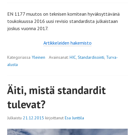
EN 1177 muutos on teknisen komitean hyväksyttävänä
toukokuussa 2016 uusi revisio standardista julkaistaan
joskus vuonna 2017.
Artikke
leiden
hakemisto
Kategoriassa
Yleinen
Avainsanat:
HIC
,
Standardisointi
,
Turva-
alusta
Äiti, mistä standardit
tulevat?
Julkaistu
21.12.2015
kirjoittanut
Esa Junttila