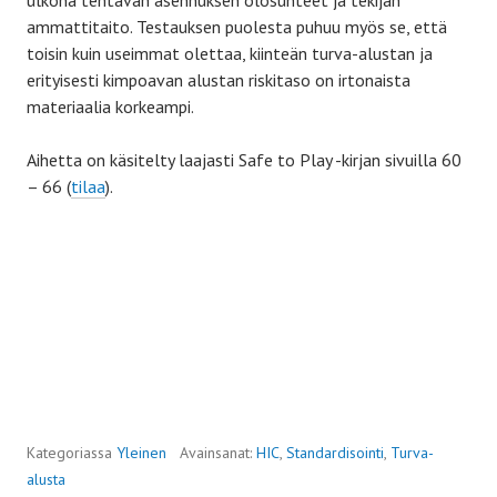
ulkona tehtävän asennuksen olosuhteet ja tekijän
ammattitaito. Testauksen puolesta puhuu myös se, että
toisin kuin useimmat olettaa, kiinteän turva-alustan ja
erityisesti kimpoavan alustan riskitaso on irtonaista
materiaalia korkeampi.
Aihetta on käsitelty laajasti Safe to Play -kirjan sivuilla 60
– 66 (
tilaa
).
Kategoriassa
Yleinen
Avainsanat:
HIC
,
Standardisointi
,
Turva-
alusta