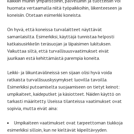
kaikkiin muihin ympäristöihin, palveluihin ja tuotteisiin voi
huomata vertaamalla niitä työpaikkoihin, liikenteeseen ja
koneisiin. Otetaan esimerkki koneista.
On hyvä, että koneissa turvalaitteet näyttävät
samanlaisilta. Esimerkiksi, käyttäjä tunnistaa helposti
katkaisusirkkelin teräsuojan ja liipaisimen lukituksen.
Vaikuttaa siltä, että turvallisuusvaatimukset eivät
juurikaan estä kehittämästä parempia koneita.
Leikki- ja liikuntavälineissä sen sijaan olisi hyvä voida
ratkaista turvallisuuskysymykset luovilla tavoilla.
Esimerkiksi putoamiselta suojaamiseen on tietyt keinot:
umpikaiteet, kaideputket ja käsiotteet. Näiden käyttö on
tarkasti määritetty. Useissa tilanteissa vaatimukset ovat
sopivia, mutta eivät aina:
Umpikaiteen vaatimukset ovat tarpeettoman tiukkoja
esimerkiksi silloin, kun ne kieltävät kiipeiltävyyden.