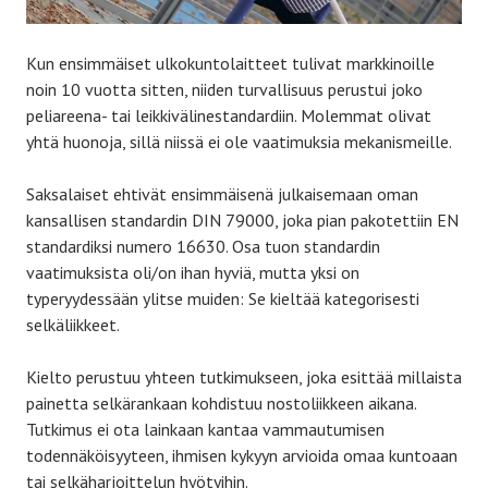
Kun ensimmäiset ulkokuntolaitteet tulivat markkinoille
noin 10 vuotta sitten, niiden turvallisuus perustui joko
peliareena- tai leikkivälinestandardiin. Molemmat olivat
yhtä huonoja, sillä niissä ei ole vaatimuksia mekanismeille.
Saksalaiset ehtivät ensimmäisenä julkaisemaan oman
kansallisen standardin DIN 79000, joka pian pakotettiin EN
standardiksi numero 16630. Osa tuon standardin
vaatimuksista oli/on ihan hyviä, mutta yksi on
typeryydessään ylitse muiden: Se kieltää kategorisesti
selkäliikkeet.
Kielto perustuu yhteen tutkimukseen, joka esittää millaista
painetta selkärankaan kohdistuu nostoliikkeen aikana.
Tutkimus ei ota lainkaan kantaa vammautumisen
todennäköisyyteen, ihmisen kykyyn arvioida omaa kuntoaan
tai selkäharjoittelun hyötyihin.