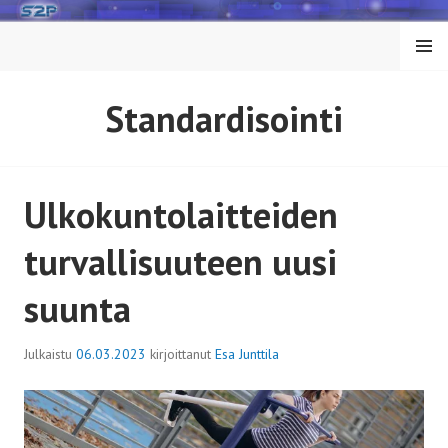
Siirry
sisältöön
VALIK
KO
Standardisointi
Ulkokuntolaitteiden
turvallisuuteen uusi
suunta
Julkaistu
06.03.2023
kirjoittanut
Esa Junttila