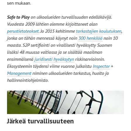
sen mukaan.
Safe to Play
on ulkoalueiden turvallisuuden edelläkävijä.
Vuodesta 2009 lähtien olemme kirjoittaneet alan
perustietoteokset
. Jo 2015 kehitimme
tarkastajien koulutuksen
,
jonka on tähän mennessä käynyt noin
300 henkilöä
noin 10
maasta. S2P sertifiointi on virallisesti hyväksytty Suomen
lisäksi 48 muussa valtiossa ja se sisältää maailman
ensimmäisenä
juridisesti hyväksytyn
riskinarvioinnin.
Ekosysteemin täydensi viime vuonna julkaistu
Inspector
+
Management
niminen ulkoalueiden tarkastus, huolto ja
hallinnointiohjelmisto.
Järkeä turvallisuuteen