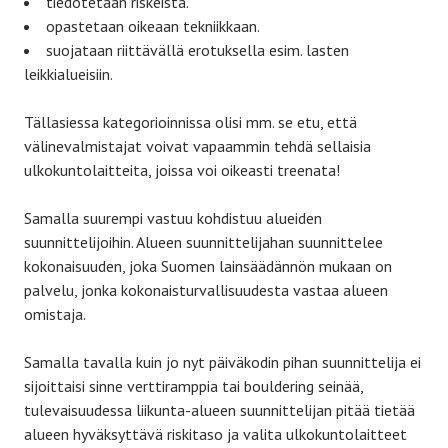
tiedotetaan riskeistä.
opastetaan oikeaan tekniikkaan.
suojataan riittävällä erotuksella esim. lasten
leikkialueisiin.
Tällasiessa kategorioinnissa olisi mm. se etu, että
välinevalmistajat voivat vapaammin tehdä sellaisia
ulkokuntolaitteita, joissa voi oikeasti treenata!
Samalla suurempi vastuu kohdistuu alueiden
suunnittelijoihin. Alueen suunnittelijahan suunnittelee
kokonaisuuden, joka Suomen lainsäädännön mukaan on
palvelu, jonka kokonaisturvallisuudesta vastaa alueen
omistaja.
Samalla tavalla kuin jo nyt päiväkodin pihan suunnittelija ei
sijoittaisi sinne verttiramppia tai bouldering seinää,
tulevaisuudessa liikunta-alueen suunnittelijan pitää tietää
alueen hyväksyttävä riskitaso ja valita ulkokuntolaitteet