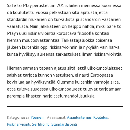
Safe to Play perustettiin 2015. Siihen mennessä Suomessa
oli koulutettu vuosia pelkästään sitä ajatusta, että
standardin mukainen on turvallista ja standardin vastainen
vaarallista. Näin jälkikäteen on helppo nähdä, miksi Safe to
Playn uusi riskinarviointia korostava filosofia kohtasi
hieman muutosvastarintaa. Tarkastajaluokka toisensa
jälkeen kuitenkin oppi riskinarvioinnin ja nykyään vain harva
kunta hyväksyy alueensa tarkastukset ilman riskinarviointia.
Hieman samaan tapaan ajatus siitä, että ulkokuntolaitteet
saisivat tarjota kunnon vastuksen, ei nauti Euroopassa
kovin laajaa hyväksyntää. Olemme kuitenkin varmoja siitä,
että tulevaisuudessa ulkokuntoalueet tulevat tarjoamaan
parempia lihasten harjoittelumahdollisuuksia.
Kategoriassa
Yleinen
Avainsanat:
Asiantuntemus
,
Koulutus
,
Riskinarviointi
,
Sertifiointi
,
Standardisointi