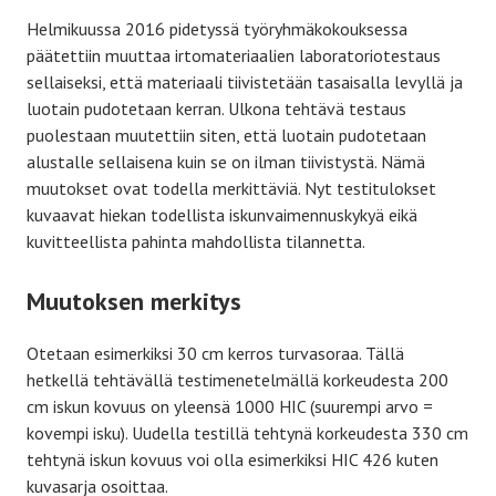
Helmikuussa 2016 pidetyssä työryhmäkokouksessa
päätettiin muuttaa irtomateriaalien laboratoriotestaus
sellaiseksi, että materiaali tiivistetään tasaisalla levyllä ja
luotain pudotetaan kerran. Ulkona tehtävä testaus
puolestaan muutettiin siten, että luotain pudotetaan
alustalle sellaisena kuin se on ilman tiivistystä. Nämä
muutokset ovat todella merkittäviä. Nyt testitulokset
kuvaavat hiekan todellista iskunvaimennuskykyä eikä
kuvitteellista pahinta mahdollista tilannetta.
Muutoksen merkitys
Otetaan esimerkiksi 30 cm kerros turvasoraa. Tällä
hetkellä tehtävällä testimenetelmällä korkeudesta 200
cm iskun kovuus on yleensä 1000 HIC (suurempi arvo =
kovempi isku). Uudella testillä tehtynä korkeudesta 330 cm
tehtynä iskun kovuus voi olla esimerkiksi HIC 426 kuten
kuvasarja osoittaa.