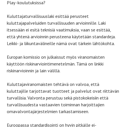
Play -koulutuksissa?
Kuluttajaturvallisuuslaki esittää perusteet
kuluttajapalveluiden turvallisuuden arvioinnille. Laki
itsessään ei esitä teknisiä vaatimuksia, vaan se esittää,
että yhtenä arvioinnin perusteena käytetään standardeja.
Leikki- ja liikuntavälineille nämä ovat tärkein lähtökohta.
Europan komissio on julkaissut myös viranomaisten
käyttöön riskinarviointimenetelmän. Tämä on linkki
riskinarvioinnin ja lain välillä.
Kuluttajaviranomaisten tehtävä on valvoa, että
kuluttajille tarjottavat tuotteet ja palvelut ovat riittävän
turvallisia. Valvonta perustuu sekä pistokokeisiin että
turvallisuudesta vastaavien toiminnan harjoittajien
omavalvontajärjestelmien tarkastamiseen.
Euroopassa standardisointi on hyvin pitkälle ei-