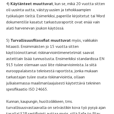
4)
Käytänteet muuttuvat
, kun se, mikä 20 vuotta sitten
oli uusinta uutta, väistyy uusien ja tehokkaampien
työkalujen tieltä. Esimerkiksi, paperille kirjoitetut tai Word
dokumentille kasatut tarkastusraportit ovat enää vain
alati harvenevan joukon käytössä.
5)
Turvallisuusfilosofiat muuttuvat
myös, vaikkakin
hitaasti. Ensimmäisten jo 15 vuotta sitten
käyttöönottamat riskinarviointimenetelmät saavat
asteittain lisää tunnustusta. Ensimerkiksi standardissa EN
913 tulee olemaan uusi liite riskinarvioinnista. Ja siitä
eurooppalaisesta teknisestä raportista, jonka mukaan
tarkastajan tulee osata riskinarviointia, ollaan
julkaisemassa maailmanlaajuisesti käytettävä tekninen
spesifikaatio ISO 24665.
Kunnan, kaupungin, huoltoliikkeen, tms.
turvallisuusvastaavalla on selvästikin kova työ pysyä ajan
tasalla! S2P sertifiointi auttaa myös, sillä Safe to Play