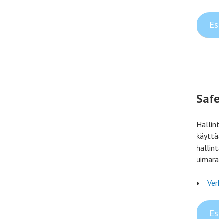
Es
Saf
Hallin
käyttä
hallint
uimaran
Ver
Es