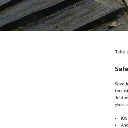
Tältä 
Safe
Sovellu
tarkas
Tehtäv
yhdist
iOS
And