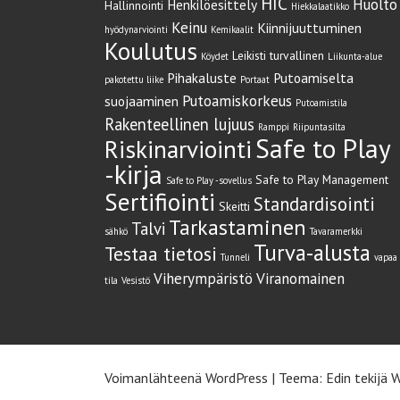
HIC
Huolto
Henkilöesittely
Hallinnointi
Hiekkalaatikko
Keinu
Kiinnijuuttuminen
hyödynarviointi
Kemikaalit
Koulutus
Leikisti turvallinen
Köydet
Liikunta-alue
Pihakaluste
Putoamiselta
pakotettu liike
Portaat
Putoamiskorkeus
suojaaminen
Putoamistila
Rakenteellinen lujuus
Ramppi
Riipuntasilta
Safe to Play
Riskinarviointi
-kirja
Safe to Play Management
Safe to Play -sovellus
Sertifiointi
Standardisointi
Skeitti
Tarkastaminen
Talvi
sähkö
Tavaramerkki
Turva-alusta
Testaa tietosi
Tunneli
vapaa
Viherympäristö
Viranomainen
tila
Vesistö
Voimanlähteenä WordPress
|
Teema: Edin tekijä
W