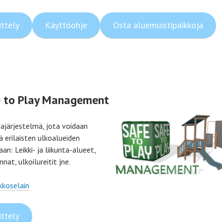
ittely
Käyttöohje
Osta aluemuistipaikkoja
e to Play Management
tajärjestelmä, jota voidaan
ä erilaisten ulkoalueiden
aan: Leikki- ja liikunta-alueet,
nat, ulkoilureitit jne.
kkoselain
ittely