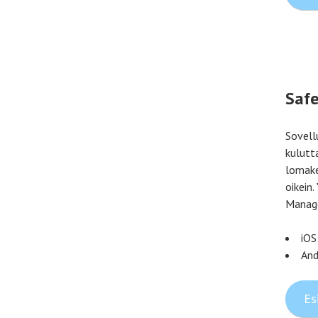
Safe
Sovell
kulutt
lomake
oikein
Manage
iOS
And
Es