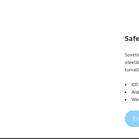
Safe
Sovellu
oleelli
turvall
iOS
And
Win
Es