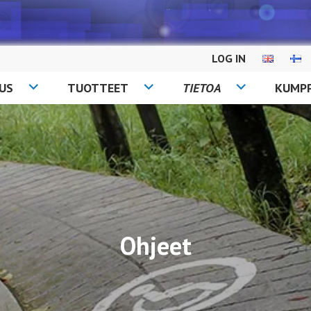
LOG IN
US
TUOTTEET
TIETOA
KUMP
Ohjeet