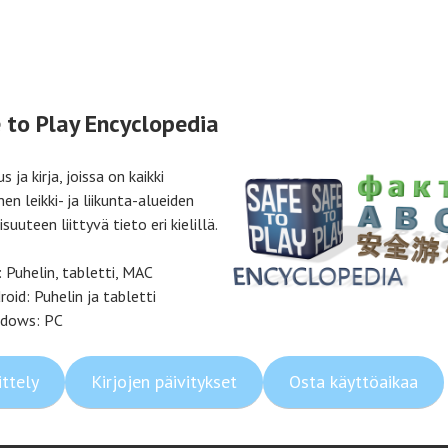
 to Play Encyclopedia
s ja kirja, joissa on kaikki
nen leikki- ja liikunta-alueiden
isuuteen liittyvä tieto eri kielillä.
: Puhelin, tabletti, MAC
roid: Puhelin ja tabletti
dows: PC
ittely
Kirjojen päivitykset
Osta käyttöaikaa