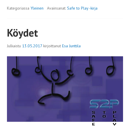
Kategoriassa
Yleinen
Avainsanat:
Safe to Play -kirja
Köydet
Julkaistu
13.05.2017
kirjoittanut
Esa Junttila