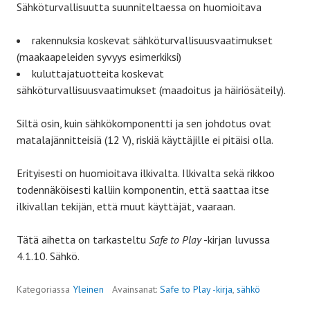
Sähköturvallisuutta suunniteltaessa on huomioitava
rakennuksia koskevat sähköturvallisuusvaatimukset
(maakaapeleiden syvyys esimerkiksi)
kuluttajatuotteita koskevat
sähköturvallisuusvaatimukset (maadoitus ja häiriösäteily).
Siltä osin, kuin sähkökomponentti ja sen johdotus ovat
matalajännitteisiä (12 V), riskiä käyttäjille ei pitäisi olla.
Erityisesti on huomioitava ilkivalta. Ilkivalta sekä rikkoo
todennäköisesti kalliin komponentin, että saattaa itse
ilkivallan tekijän, että muut käyttäjät, vaaraan.
Tätä aihetta on tarkasteltu
Safe to Play
-kirjan luvussa
4.1.10. Sähkö.
Kategoriassa
Yleinen
Avainsanat:
Safe to Play -kirja
,
sähkö