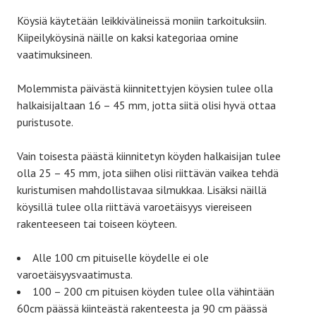
Köysiä käytetään leikkivälineissä moniin tarkoituksiin.
Kiipeilyköysinä näille on kaksi kategoriaa omine
vaatimuksineen.
Molemmista päivästä kiinnitettyjen köysien tulee olla
halkaisijaltaan 16 – 45 mm, jotta siitä olisi hyvä ottaa
puristusote.
Vain toisesta päästä kiinnitetyn köyden halkaisijan tulee
olla 25 – 45 mm, jota siihen olisi riittävän vaikea tehdä
kuristumisen mahdollistavaa silmukkaa. Lisäksi näillä
köysillä tulee olla riittävä varoetäisyys viereiseen
rakenteeseen tai toiseen köyteen.
Alle 100 cm pituiselle köydelle ei ole
varoetäisyysvaatimusta.
100 – 200 cm pituisen köyden tulee olla vähintään
60cm päässä kiinteästä rakenteesta ja 90 cm päässä