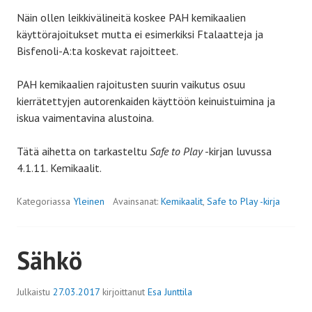
Näin ollen leikkivälineitä koskee PAH kemikaalien
käyttörajoitukset mutta ei esimerkiksi Ftalaatteja ja
Bisfenoli-A:ta koskevat rajoitteet.
PAH kemikaalien rajoitusten suurin vaikutus osuu
kierrätettyjen autorenkaiden käyttöön keinuistuimina ja
iskua vaimentavina alustoina.
Tätä aihetta on tarkasteltu
Safe to Play
-kirjan luvussa
4.1.11. Kemikaalit.
Kategoriassa
Yleinen
Avainsanat:
Kemikaalit
,
Safe to Play -kirja
Sähkö
Julkaistu
27.03.2017
kirjoittanut
Esa Junttila