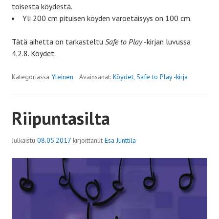
toisesta köydestä.
Yli 200 cm pituisen köyden varoetäisyys on 100 cm.
Tätä aihetta on tarkasteltu
Safe to Play
-kirjan luvussa
4.2.8. Köydet.
Kategoriassa
Yleinen
Avainsanat:
Köydet
,
Safe to Play -kirja
Riipuntasilta
Julkaistu
08.05.2017
kirjoittanut
Esa Junttila