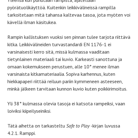
Yleensä kun puhutaan rampista, ajatellaan
pyörätuolikäyttöä. Kuitenkin leikkivälineissä rampilla
tarkoitetaan mitä tahansa kaltevaa tasoa, jota myöten voi
kävellä ilman käsitukea.
Rampin kallistuksen vuoksi sen pinnan tulee tarjota riittävä
kitka. Leikkivälineiden turvastandardi EN 1176-1 ei
varsinaisesti kerro sitä, missä kulmassa vaaditaan
tietynlainen materiaali tai kuvio. Karkeasti sanottuna ja
omaan kokemukseen perustuen, alle 10° menee ilman
varsinaista kitkamateriaalia. Sopiva karhennus, kuten
hiekkapaperi riittää reiluun pariin kymmeneen asteeseen,
minkä jälkeen tarvitaan kunnon kuvio kuten poikkirimoitus.
Yli 38° kulmassa olevia tasoja ei katsota rampeiksi, vaan
loiviksi kiipeilyseiniksi.
Tätä aihetta on tarkasteltu
Safe to Play
-kirjan luvussa
4.2.1. Ramppi.