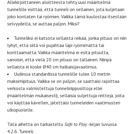
Allekirjoittaneen aloitteesta tehty uusi määritelmä
tunnelille esittää, että tunneli on sellainen, jota kuljetaan
joko kontaten tai ryömien. Vaikka tämä kuulostaa itsestään
selvyydeltä, se auttaa paljon. Miksi?
Tunneliksi ei katsota sellaista reikää, jonka pituus on niin
lyhyt, että siitä voi pujahtaa läpi ryömimättä tai
konttaamatta. Vaikka määritelmä ei esitä pituutta,
sanoisin, että vielä 20 cm pituus on tällainen. Niinpä
sellaista ei koske Ø40 cm halkaisijavaatimus.
Uudessa standardissa tunnelille tulee 10 metrin
maksimipituus. Vaikka se on paljon, se saattaisi rajoittaa
verkosta valmistettuja tunneliriippusiltoja ellei
(määritelmän mukaisesti), sellaisia suljettuja reittejä, joita
voi käyttää kävellen, jätettäisi tunneleiden vaatimusten
ulkopuolelle.
Tätä aihetta on tarkasteltu
Safe to Play
-kirjan luvussa
4.2.6. Tunneli.