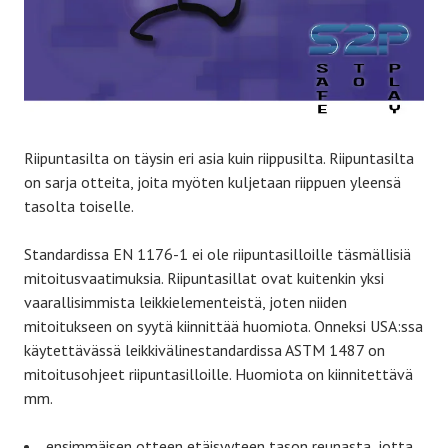
Riipuntasilta on täysin eri asia kuin riippusilta. Riipuntasilta
on sarja otteita, joita myöten kuljetaan riippuen yleensä
tasolta toiselle.
Standardissa EN 1176-1 ei ole riipuntasilloille täsmällisiä
mitoitusvaatimuksia. Riipuntasillat ovat kuitenkin yksi
vaarallisimmista leikkielementeistä, joten niiden
mitoitukseen on syytä kiinnittää huomiota. Onneksi USA:ssa
käytettävässä leikkivälinestandardissa ASTM 1487 on
mitoitusohjeet riipuntasilloille. Huomiota on kiinnitettävä
mm.
ensimmäisen otteen etäisyyteen tason reunasta, jotta