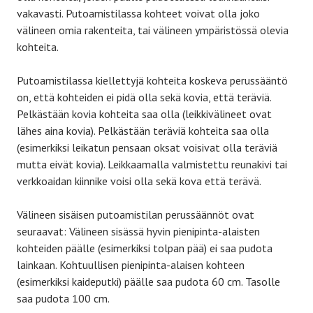
vakavasti. Putoamistilassa kohteet voivat olla joko
välineen omia rakenteita, tai välineen ympäristössä olevia
kohteita.
Putoamistilassa kiellettyjä kohteita koskeva perussääntö
on, että kohteiden ei pidä olla sekä kovia, että teräviä.
Pelkästään kovia kohteita saa olla (leikkivälineet ovat
lähes aina kovia). Pelkästään teräviä kohteita saa olla
(esimerkiksi leikatun pensaan oksat voisivat olla teräviä
mutta eivät kovia). Leikkaamalla valmistettu reunakivi tai
verkkoaidan kiinnike voisi olla sekä kova että terävä.
Välineen sisäisen putoamistilan perussäännöt ovat
seuraavat: Välineen sisässä hyvin pienipinta-alaisten
kohteiden päälle (esimerkiksi tolpan pää) ei saa pudota
lainkaan. Kohtuullisen pienipinta-alaisen kohteen
(esimerkiksi kaideputki) päälle saa pudota 60 cm. Tasolle
saa pudota 100 cm.