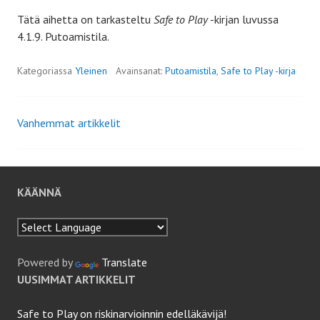
Tätä aihetta on tarkasteltu
Safe to Play
-kirjan luvussa
4.1.9. Putoamistila.
Kategoriassa
Yleinen
Avainsanat:
Putoamistila
,
Safe to Play -kirja
Vanhemmat artikkelit
Artikkelien
selaus
KÄÄNNÄ
Powered by
Translate
UUSIMMAT ARTIKKELIT
Safe to Play on riskinarvioinnin edelläkävijä!