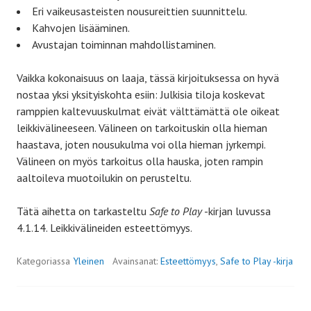
Eri vaikeusasteisten nousureittien suunnittelu.
Kahvojen lisääminen.
Avustajan toiminnan mahdollistaminen.
Vaikka kokonaisuus on laaja, tässä kirjoituksessa on hyvä
nostaa yksi yksityiskohta esiin: Julkisia tiloja koskevat
ramppien kaltevuuskulmat eivät välttämättä ole oikeat
leikkivälineeseen. Välineen on tarkoituskin olla hieman
haastava, joten nousukulma voi olla hieman jyrkempi.
Välineen on myös tarkoitus olla hauska, joten rampin
aaltoileva muotoilukin on perusteltu.
Tätä aihetta on tarkasteltu
Safe to Play
-kirjan luvussa
4.1.14. Leikkivälineiden esteettömyys.
Kategoriassa
Yleinen
Avainsanat:
Esteettömyys
,
Safe to Play -kirja