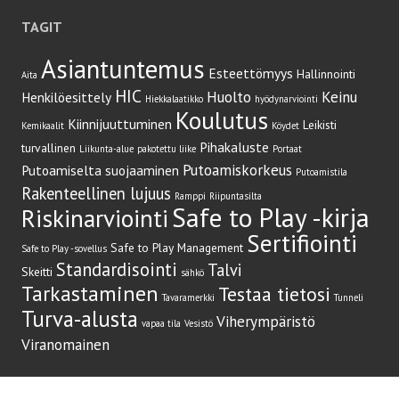
TAGIT
Asiantuntemus
Esteettömyys
Hallinnointi
Aita
HIC
Huolto
Keinu
Henkilöesittely
Hiekkalaatikko
hyödynarviointi
Koulutus
Kiinnijuuttuminen
Leikisti
Kemikaalit
Köydet
Pihakaluste
turvallinen
Liikunta-alue
pakotettu liike
Portaat
Putoamiskorkeus
Putoamiselta suojaaminen
Putoamistila
Rakenteellinen lujuus
Ramppi
Riipuntasilta
Safe to Play -kirja
Riskinarviointi
Sertifiointi
Safe to Play Management
Safe to Play -sovellus
Standardisointi
Talvi
Skeitti
sähkö
Tarkastaminen
Testaa tietosi
Tavaramerkki
Tunneli
Turva-alusta
Viherympäristö
vapaa tila
Vesistö
Viranomainen