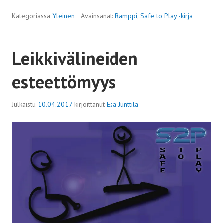
Kategoriassa
Yleinen
Avainsanat:
Ramppi
,
Safe to Play -kirja
Leikkivälineiden
esteettömyys
Julkaistu
10.04.2017
kirjoittanut
Esa Junttila