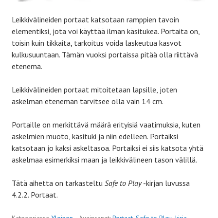
Leikkivälineiden portaat katsotaan ramppien tavoin
elementiksi, jota voi käyttää ilman käsitukea. Portaita on,
toisin kuin tikkaita, tarkoitus voida laskeutua kasvot
kulkusuuntaan. Tämän vuoksi portaissa pitää olla riittävä
etenemä.
Leikkivälineiden portaat mitoitetaan lapsille, joten
askelman etenemän tarvitsee olla vain 14 cm.
Portaille on merkittävä määrä erityisiä vaatimuksia, kuten
askelmien muoto, käsituki ja niin edelleen. Portaiksi
katsotaan jo kaksi askeltasoa. Portaiksi ei siis katsota yhtä
askelmaa esimerkiksi maan ja leikkivälineen tason välillä.
Tätä aihetta on tarkasteltu
Safe to Play
-kirjan luvussa
4.2.2. Portaat.
Kategoriassa
Yleinen
Avainsanat:
Portaat
,
Safe to Play -kirja