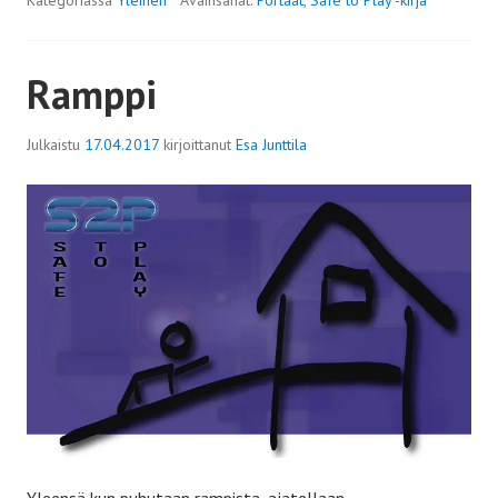
Ramppi
Julkaistu
17.04.2017
kirjoittanut
Esa Junttila