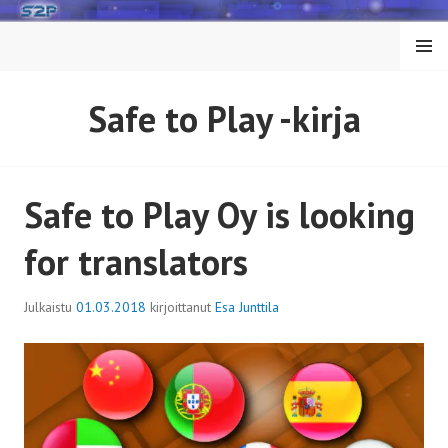
Siirry
sisältöön
VALIK
KO
Safe to Play -kirja
Safe to Play Oy is looking
for translators
Julkaistu
01.03.2018
kirjoittanut
Esa Junttila