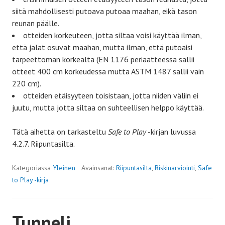
siitä mahdollisesti putoava putoaa maahan, eikä tason
reunan päälle.
otteiden korkeuteen, jotta siltaa voisi käyttää ilman,
että jalat osuvat maahan, mutta ilman, että putoaisi
tarpeettoman korkealta (EN 1176 periaatteessa sallii
otteet 400 cm korkeudessa mutta ASTM 1487 sallii vain
220 cm).
otteiden etäisyyteen toisistaan, jotta niiden väliin ei
juutu, mutta jotta siltaa on suhteellisen helppo käyttää.
Tätä aihetta on tarkasteltu
Safe to Play
-kirjan luvussa
4.2.7. Riipuntasilta.
Kategoriassa
Yleinen
Avainsanat:
Riipuntasilta
,
Riskinarviointi
,
Safe
to Play -kirja
Tunneli