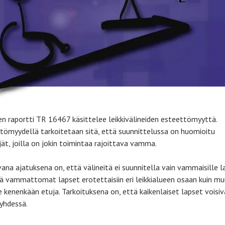
en raportti TR 16467 käsittelee leikkivälineiden esteettömyyttä.
tömyydellä tarkoitetaan sitä, että suunnittelussa on huomioitu
jät, joilla on jokin toimintaa rajoittava vamma.
ana ajatuksena on, että välineitä ei suunnitella vain vammaisille la
tä vammattomat lapset erotettaisiin eri leikkialueen osaan kuin muu
e kenenkään etuja. Tarkoituksena on, että kaikenlaiset lapset voisiv
 yhdessä.