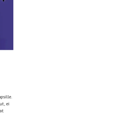
psille.
t, ei
at