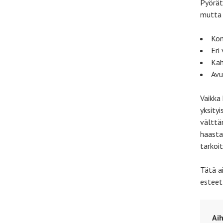
Pyörät
mutta 
Kon
Eri
Kah
Avu
Vaikka
yksity
välttä
haasta
tarkoi
Tätä a
esteet
Aih