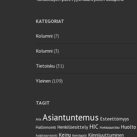
KATEGORIAT
Kolumni
(7)
Kolumni
(3)
Tietoisku
(31)
Yleinen
(109)
TAGIT
Asiantuntemus
Esteettömyys
Aita
HIC
Huolto
Henkilöesittely
Hallinnointi
Hiekkalaatikko
Keinu
Kiinnijuuttuminen
hyödynarviointi
Kemikaalit