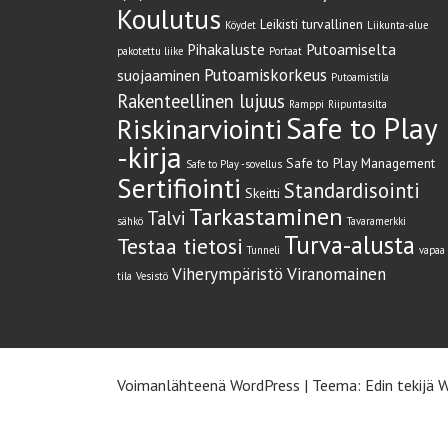
Koulutus
Leikisti turvallinen
Köydet
Liikunta-alue
Pihakaluste
Putoamiselta
pakotettu liike
Portaat
Putoamiskorkeus
suojaaminen
Putoamistila
Rakenteellinen lujuus
Ramppi
Riipuntasilta
Safe to Play
Riskinarviointi
-kirja
Safe to Play Management
Safe to Play -sovellus
Sertifiointi
Standardisointi
Skeitti
Tarkastaminen
Talvi
sähkö
Tavaramerkki
Turva-alusta
Testaa tietosi
Tunneli
vapaa
Viherympäristö
Viranomainen
tila
Vesistö
Voimanlähteenä WordPress
|
Teema: Edin tekijä
W