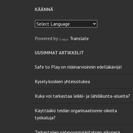
KÄÄNNÄ
Powered by
Translate
UUSIMMAT ARTIKKELIT
Safe to Play on riskinarvioinnin edelläkävijä!
Kysely koskien yhteisötukea
Kuka voi tarkastaa leikki- ja lähiliikunta-alueita?
Käyttääkö teidän organisaationne oikeita
työkaluja?
Tarkastajien pätevyysmäärityksen alkuperä