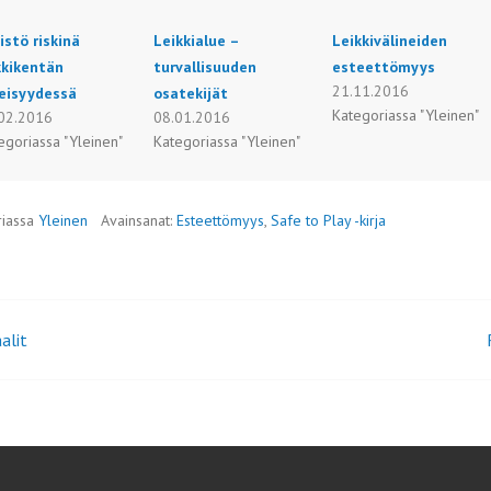
istö riskinä
Leikkialue –
Leikkivälineiden
kkikentän
turvallisuuden
esteettömyys
21.11.2016
eisyydessä
osatekijät
Kategoriassa "Yleinen"
02.2016
08.01.2016
egoriassa "Yleinen"
Kategoriassa "Yleinen"
riassa
Yleinen
Avainsanat:
Esteettömyys
,
Safe to Play -kirja
alit
ikkelien
aus