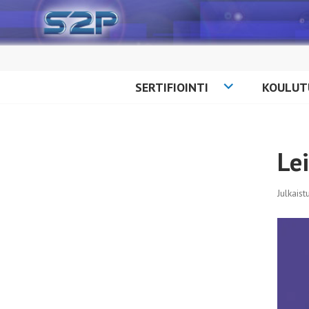
Siirry
sisältöön
SERTIFIOINTI
KOULUT
Le
Julkais