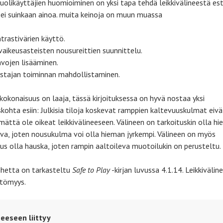
uolikäyttäjien huomioiminen on yksi tapa tehdä leikkivälineestä es
ei suinkaan ainoa. muita keinoja on muun muassa
trastivärien käyttö.
 vaikeusasteisten nousureittien suunnittelu.
vojen lisääminen.
stajan toiminnan mahdollistaminen.
 kokonaisuus on laaja, tässä kirjoituksessa on hyvä nostaa yksi
iskohta esiin: Julkisia tiloja koskevat ramppien kaltevuuskulmat eivä
mättä ole oikeat leikkivälineeseen. Välineen on tarkoituskin olla h
va, joten nousukulma voi olla hieman jyrkempi. Välineen on myös
tus olla hauska, joten rampin aaltoileva muotoilukin on perusteltu.
ihetta on tarkasteltu
Safe to Play
-kirjan luvussa 4.1.14. Leikkivälin
tömyys.
eeseen liittyy