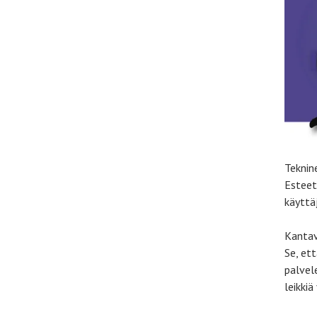
Teknin
Esteet
käyttä
Kantav
Se, et
palvel
leikkiä