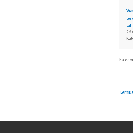
Ves
lei
läh
26.
Kat
Katego
Kemika
Art
sel