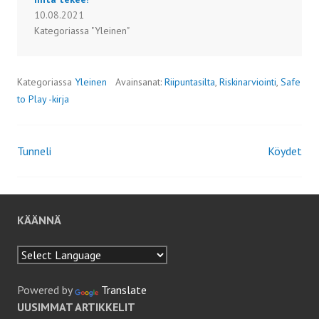
10.08.2021
Kategoriassa "Yleinen"
Kategoriassa
Yleinen
Avainsanat:
Riipuntasilta
,
Riskinarviointi
,
Safe
to Play -kirja
Tunneli
Köydet
Artikkelien
selaus
KÄÄNNÄ
Powered by
Translate
UUSIMMAT ARTIKKELIT