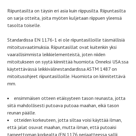
Riipuntasilta on täysin eri asia kuin riippusilta. Riipuntasilta
on sarja otteita, joita myöten kuljetaan riippuen yleensä
tasolta toiselle.
Standardissa EN 1176-1 ei ole riipuntasilloille täsmällisiä
mitoitusvaatimuksia. Riipuntasillat ovat kuitenkin yksi
vaarallisimmista leikkielementeistä, joten niiden
mitoitukseen on syytä kiinnittää huomiota. Onneksi USA:ssa
käytettävässä leikkivälinestandardissa ASTM 1487 on
mitoitusohjeet riipuntasilloille. Huomiota on kiinnitettävä
mm.
ensimmäisen otteen etäisyyteen tason reunasta, jotta
siitä mahdollisesti putoava putoaa maahan, eikä tason
reunan päälle.
otteiden korkeuteen, jotta siltaa voisi käyttää ilman,
että jalat osuvat maahan, mutta ilman, että putoaisi
tarpeettoman korkealta (EN 1176 periaatteessa sallii