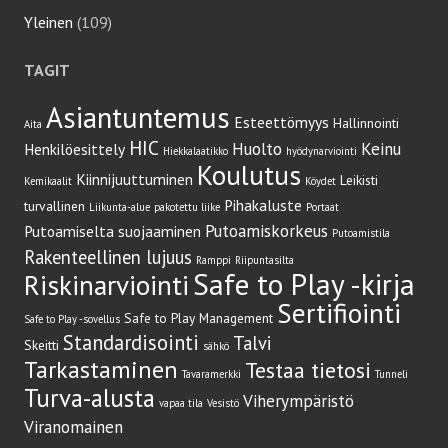
Yleinen
(109)
TAGIT
Asiantuntemus
Esteettömyys
Hallinnointi
Aita
HIC
Huolto
Keinu
Henkilöesittely
Hiekkalaatikko
hyödynarviointi
Koulutus
Kiinnijuuttuminen
Leikisti
Kemikaalit
Köydet
Pihakaluste
turvallinen
Liikunta-alue
pakotettu liike
Portaat
Putoamiskorkeus
Putoamiselta suojaaminen
Putoamistila
Rakenteellinen lujuus
Ramppi
Riipuntasilta
Safe to Play -kirja
Riskinarviointi
Sertifiointi
Safe to Play Management
Safe to Play -sovellus
Standardisointi
Talvi
Skeitti
sähkö
Tarkastaminen
Testaa tietosi
Tavaramerkki
Tunneli
Turva-alusta
Viherympäristö
vapaa tila
Vesistö
Viranomainen