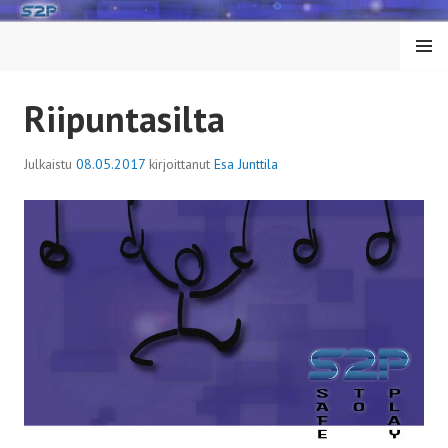
Siirry
sisältöön
VALIK
KO
Riipuntasilta
Julkaistu
08.05.2017
kirjoittanut
Esa Junttila