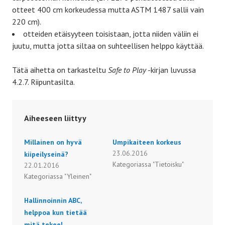
otteet 400 cm korkeudessa mutta ASTM 1487 sallii vain
220 cm).
otteiden etäisyyteen toisistaan, jotta niiden väliin ei
juutu, mutta jotta siltaa on suhteellisen helppo käyttää.
Tätä aihetta on tarkasteltu
Safe to Play
-kirjan luvussa
4.2.7. Riipuntasilta.
Aiheeseen liittyy
Millainen on hyvä
Umpikaiteen korkeus
23.06.2016
kiipeilyseinä?
Kategoriassa "Tietoisku"
22.01.2016
Kategoriassa "Yleinen"
Hallinnoinnin ABC,
helppoa kun tietää
mitä tekee!