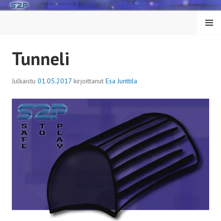
Siirry
sisältöön
VALIK
KO
Tunneli
Julkaistu
01.05.2017
kirjoittanut
Esa Junttila