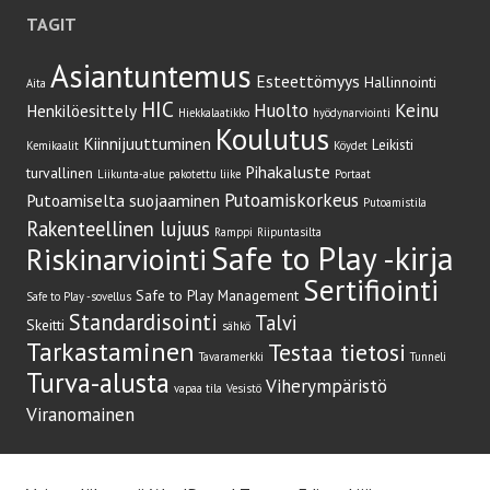
TAGIT
Asiantuntemus
Esteettömyys
Hallinnointi
Aita
HIC
Huolto
Keinu
Henkilöesittely
Hiekkalaatikko
hyödynarviointi
Koulutus
Kiinnijuuttuminen
Leikisti
Kemikaalit
Köydet
Pihakaluste
turvallinen
Liikunta-alue
pakotettu liike
Portaat
Putoamiskorkeus
Putoamiselta suojaaminen
Putoamistila
Rakenteellinen lujuus
Ramppi
Riipuntasilta
Safe to Play -kirja
Riskinarviointi
Sertifiointi
Safe to Play Management
Safe to Play -sovellus
Standardisointi
Talvi
Skeitti
sähkö
Tarkastaminen
Testaa tietosi
Tavaramerkki
Tunneli
Turva-alusta
Viherympäristö
vapaa tila
Vesistö
Viranomainen