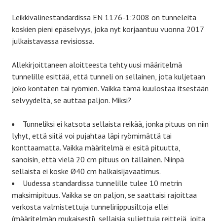
Leikkivälinestandardissa EN 1176-1:2008 on tunneleita
koskien pieni epäselvyys, joka nyt korjaantuu vuonna 2017
julkaistavassa revisiossa.
Allekirjoittaneen aloitteesta tehty uusi määritelmä
tunnelille esittää, että tunneli on sellainen, jota kuljetaan
joko kontaten tai ryömien. Vaikka tämä kuulostaa itsestään
selvyydeltä, se auttaa paljon. Miksi?
Tunneliksi ei katsota sellaista reikää, jonka pituus on niin
lyhyt, että siitä voi pujahtaa läpi ryömimättä tai
konttaamatta. Vaikka määritelmä ei esitä pituutta,
sanoisin, että vielä 20 cm pituus on tällainen. Niinpä
sellaista ei koske Ø40 cm halkaisijavaatimus.
Uudessa standardissa tunnelille tulee 10 metrin
maksimipituus. Vaikka se on paljon, se saattaisi rajoittaa
verkosta valmistettuja tunneliriippusiltoja ellei
(määritelmän mukaisesti), sellaisia suljettuja reittejä, joita