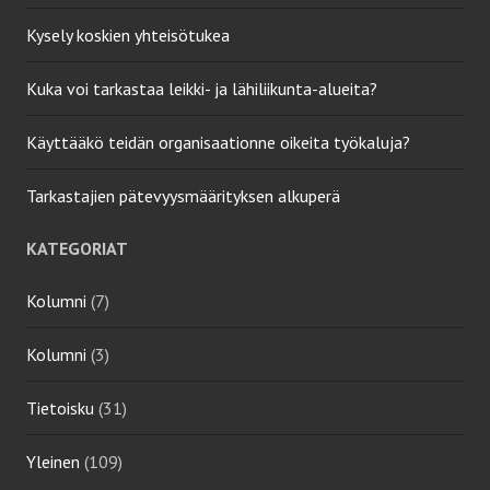
Kysely koskien yhteisötukea
Kuka voi tarkastaa leikki- ja lähiliikunta-alueita?
Käyttääkö teidän organisaationne oikeita työkaluja?
Tarkastajien pätevyysmäärityksen alkuperä
KATEGORIAT
Kolumni
(7)
Kolumni
(3)
Tietoisku
(31)
Yleinen
(109)