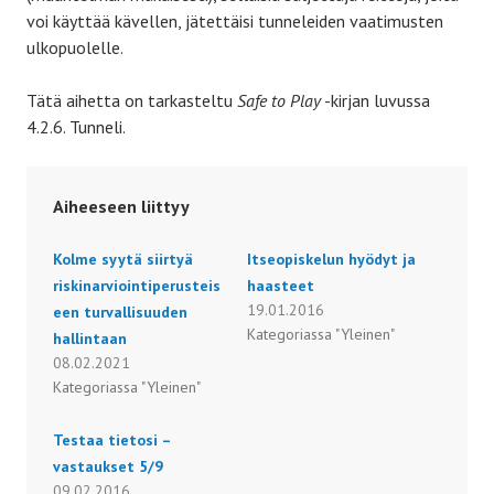
voi käyttää kävellen, jätettäisi tunneleiden vaatimusten
ulkopuolelle.
Tätä aihetta on tarkasteltu
Safe to Play
-kirjan luvussa
4.2.6. Tunneli.
Aiheeseen liittyy
Kolme syytä siirtyä
Itseopiskelun hyödyt ja
riskinarviointiperusteis
haasteet
19.01.2016
een turvallisuuden
Kategoriassa "Yleinen"
hallintaan
08.02.2021
Kategoriassa "Yleinen"
Testaa tietosi –
vastaukset 5/9
09.02.2016