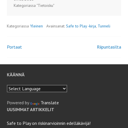
Kategoriassa "Tietoisku"
Kategoriassa
Yleinen
Avainsanat:
Safe to Play -kirja
,
Tunneli
Portaat
Riipuntasilta
Artikkelien
selaus
KÄÄNNÄ
Powered by
Translate
UUSIMMAT ARTIKKELIT
Safe to Play on riskinarvioinnin edelläkävijä!