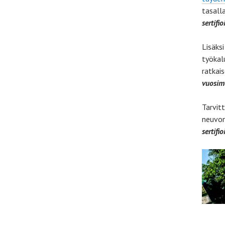
tasall
sertifi
Lisäks
työkal
ratkai
vuosim
Tarvit
neuvon
sertifi