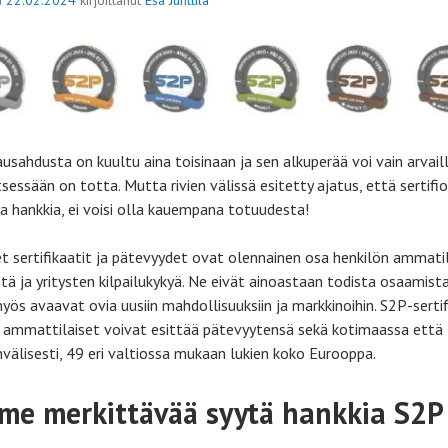
usahdusta on kuultu aina toisinaan ja sen alkuperää voi vain arvaill
tsessään on totta. Mutta rivien välissä esitetty ajatus, että sertifioi
a hankkia, ei voisi olla kauempana totuudesta!
set sertifikaatit ja pätevyydet ovat olennainen osa henkilön ammatil
stä ja yritysten kilpailukykyä. Ne eivät ainoastaan todista osaamist
yös avaavat ovia uusiin mahdollisuuksiin ja markkinoihin. S2P-sertif
 ammattilaiset voivat esittää pätevyytensä sekä kotimaassa että
nvälisesti, 49 eri valtiossa mukaan lukien koko Eurooppa.
me merkittävää syytä hankkia S2P