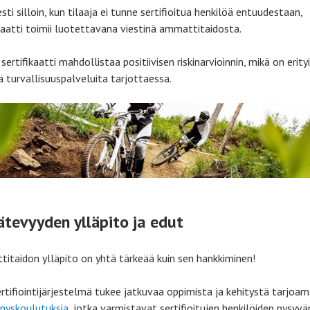
esti silloin, kun tilaaja ei tunne sertifioitua henkilöä entuudestaan,
ikaatti toimii luotettavana viestinä ammattitaidosta.
 sertifikaatti mahdollistaa positiivisen riskinarvioinnin, mikä on erity
ä turvallisuuspalveluita tarjottaessa.
ätevyyden ylläpito ja edut
itaidon ylläpito on yhtä tärkeää kuin sen hankkiminen!
rtifiointijärjestelmä tukee jatkuvaa oppimista ja kehitystä tarjoam
nyskoulutuksia
, jotka varmistavat sertifioitujen henkilöiden pysyvä