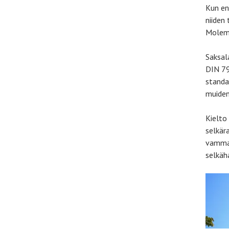
Kun en
niiden 
Molemm
Saksal
DIN 79
standa
muiden:
Kielto
selkär
vammau
selkäha