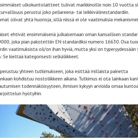
simmäiset ulkokuntolaitteet tulivat markkinoille noin 10 vuotta si
turvallisuus perustui joko peliareena- tai leikkivälinestandardiin.
at olivat yhtä huonoja, sillä niissä ei ole vaatimuksia mekanismei
aiset ehtivät ensimmäisenä julkaisemaan oman kansallisen standar
000, joka pian pakotettiin EN standardiksi numero 16630. Osa tuo
rdin vaatimuksista oli/on ihan hyviä, mutta yksi on typeryydessään 
 Se kieltää kategorisesti selkäliikkeet.
 perustuu yhteen tutkimukseen, joka esittää millaista painetta
ankaan kohdistuu nostoliikkeen aikana. Tutkimus ei ota lainkaan kan
tumisen todennäköisyyteen, ihmisen kykyyn arvioida omaa kuntoa
rjoittelun hyötyihin.