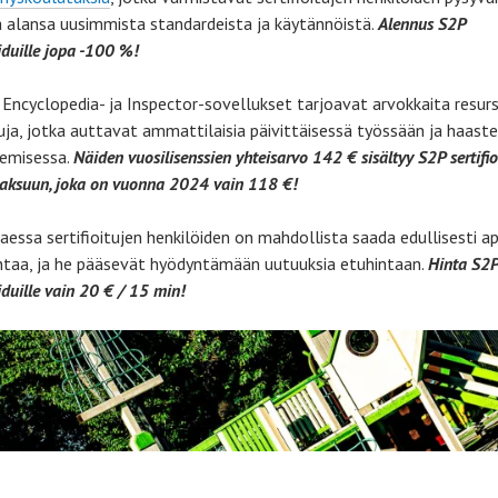
a alansa uusimmista standardeista ja käytännöistä.
Alennus S2P
oiduille jopa -100 %!
i Encyclopedia- ja Inspector-sovellukset tarjoavat arvokkaita resurs
uja, jotka auttavat ammattilaisia päivittäisessä työssään ja haaste
semisessa.
Näiden vuosilisenssien yhteisarvo 142 € sisältyy S2P sertifi
aksuun, joka on vuonna 2024 vain 118 €!
taessa sertifioitujen henkilöiden on mahdollista saada edullisesti a
taa, ja he pääsevät hyödyntämään uutuuksia etuhintaan.
Hinta S2
oiduille vain 20 € / 15 min!