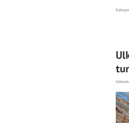
Katego
Ul
tu
Julkais