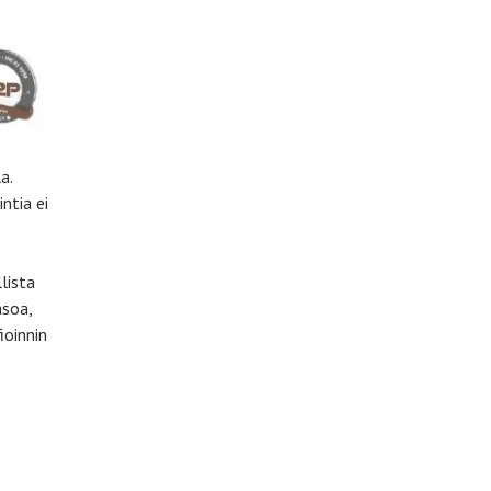
a.
ntia ei
lista
asoa,
ioinnin