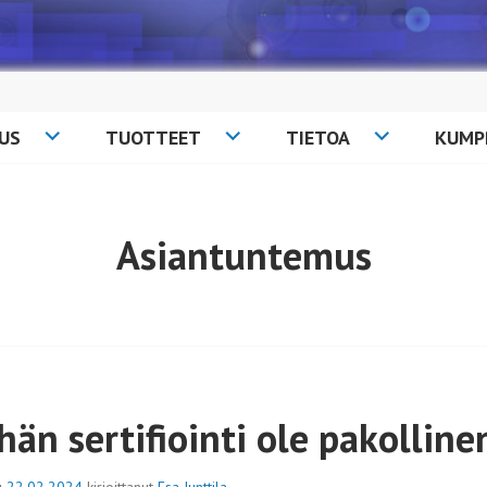
US
TUOTTEET
TIETOA
KUMP
Asiantuntemus
hän sertifiointi ole pakolline
tu
22.02.2024
kirjoittanut
Esa Junttila