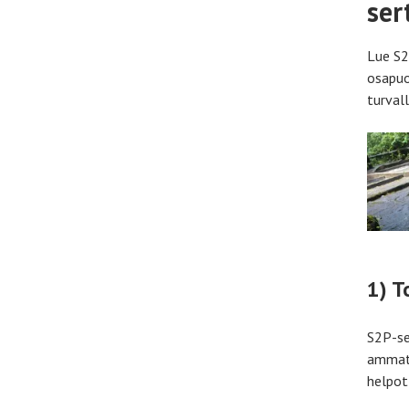
sert
Lue S2P
osapuol
turvall
1) T
S2P-se
ammatt
helpot