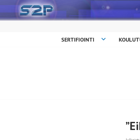
Siirry
sisältöön
SERTIFIOINTI
KOULUT
”Ei
Julkais