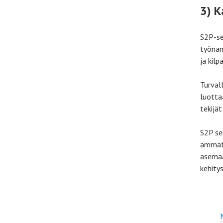
3) K
S2P-ser
työnan
ja kilp
Turval
luottaa
tekijä
S2P se
ammati
asemaa
kehity
M