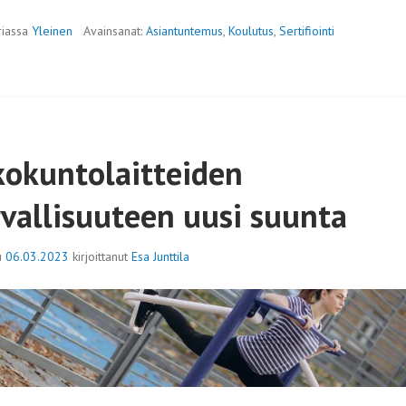
riassa
Yleinen
Avainsanat:
Asiantuntemus
,
Koulutus
,
Sertifiointi
kokuntolaitteiden
rvallisuuteen uusi suunta
tu
06.03.2023
kirjoittanut
Esa Junttila