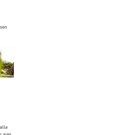
isen
alla
n ajan