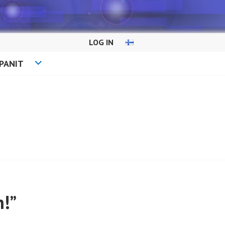
LOG IN
PANIT
n!”