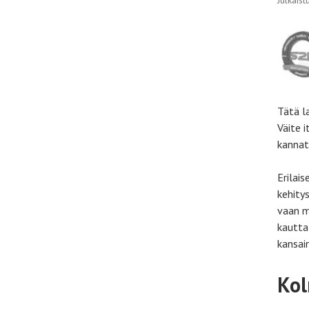
Tätä la
Väite i
kannat
Erilai
kehity
vaan m
kautta
kansai
Kol