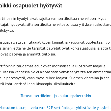
aikki osapuolet hyötyvät
tifioinnin hyödyt eivät rajoitu vain sertifioituun henkilöön. Myös
tajat hyötyvät, sillä sertifioitu henkilöstö lisää yrityksen uskotta
ailukykyä.
lisuuspalveluiden tilaajat kuten kunnat ja kaupungit puolestaan vo
 siihen, että heille tarjotut palvelut ovat korkealaatuisia ja että 
t ovat päteviä ja ammattitaitoisia.
rtifioinnin tarjoamat edut ovat moninaiset ja ulottuvat laajalle
llisessa kentässä. Se ei ainoastaan vahvista yksittäisen ammattila
 ja pätevyyttä, vaan myös tukee laajasti Suomen viheralaa ja sen
stä kohti entistä laadukkaampia ulkoilualueita.
Tutustu sertifiointi- ja koulutuspaketteihin
aksuton tilauspalvelu vain S2P sertifioituja työllistäville yrityksil