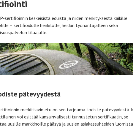
ifiointi
-sertifioinnin keskeisistä eduista ja niiden merkityksestä kaikille
ille – sertifioidulle henkilölle, heidän työnantajalleen sekä
isuuspalvelun tilaajalle.
odiste pätevyydestä
rtifioinnin merkittävin etu on sen tarjoama todiste pätevyydestä. 
ilainen voi esittää kansainvälisesti tunnustetun sertifikaatin, se
taa uusille markkinoille pääsyä ja uusien asiakassuhteiden luomista