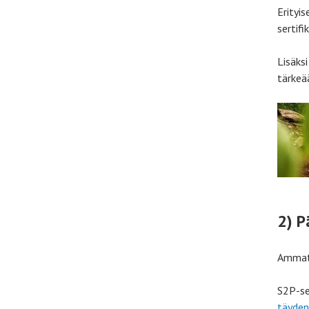
Erityis
sertif
Lisäksi
tärkeä
2) P
Ammatt
S2P-se
täyden