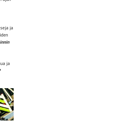
seja ja
iden
oinnin
pua ja
P