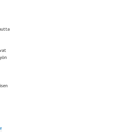
vuutta
ivat
työn
isen
le