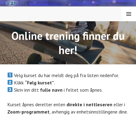
Hopp
til
MENY
innhold
Online trening finner du
her!
Velg kurset du har meldt deg på fra listen nedenfor.
Klikk
“Følg kurset”
.
Skriv inn ditt
fulle navn
i feltet som åpnes.
Kurset åpnes deretter enten
direkte i nettleseren
eller i
Zoom-programmet
, avhengig av enhetsinnstillingene dine.