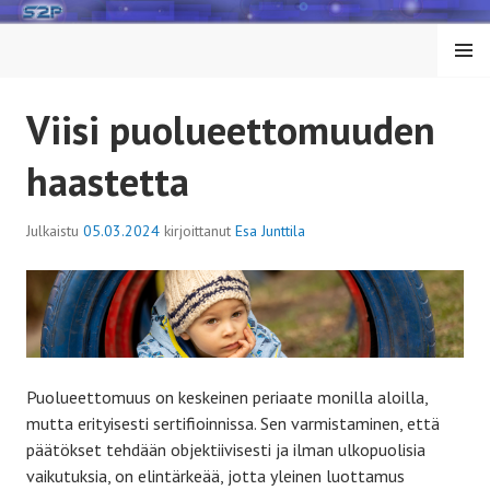
Siirry
sisältöön
VALIK
KO
Viisi puolueettomuuden
haastetta
Julkaistu
05.03.2024
kirjoittanut
Esa Junttila
Puolueettomuus on keskeinen periaate monilla aloilla,
mutta erityisesti sertifioinnissa. Sen varmistaminen, että
päätökset tehdään objektiivisesti ja ilman ulkopuolisia
vaikutuksia, on elintärkeää, jotta yleinen luottamus