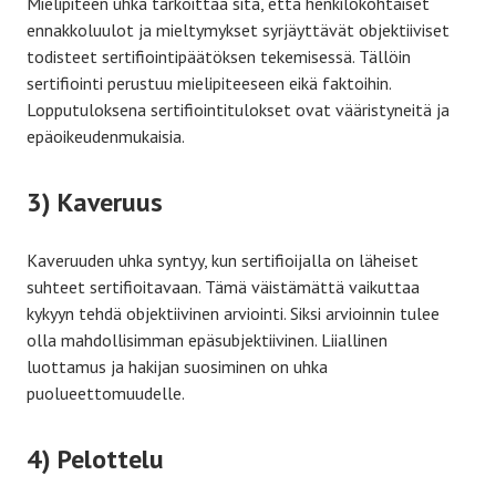
Mielipiteen uhka tarkoittaa sitä, että henkilökohtaiset
ennakkoluulot ja mieltymykset syrjäyttävät objektiiviset
todisteet sertifiointipäätöksen tekemisessä. Tällöin
sertifiointi perustuu mielipiteeseen eikä faktoihin.
Lopputuloksena sertifiointitulokset ovat vääristyneitä ja
epäoikeudenmukaisia.
3) Kaveruus
Kaveruuden uhka syntyy, kun sertifioijalla on läheiset
suhteet sertifioitavaan. Tämä väistämättä vaikuttaa
kykyyn tehdä objektiivinen arviointi. Siksi arvioinnin tulee
olla mahdollisimman epäsubjektiivinen. Liiallinen
luottamus ja hakijan suosiminen on uhka
puolueettomuudelle.
4) Pelottelu