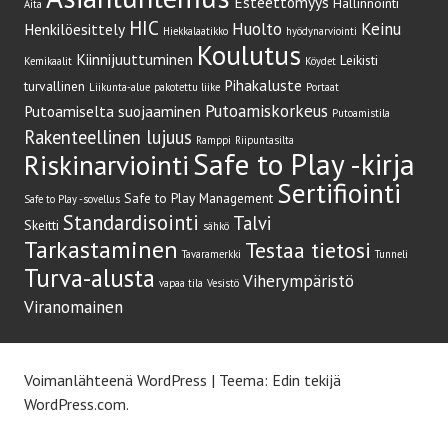
Esteettömyys
Hallinnointi
Aita
HIC
Huolto
Keinu
Henkilöesittely
Hiekkalaatikko
hyödynarviointi
Koulutus
Kiinnijuuttuminen
Leikisti
Kemikaalit
Köydet
Pihakaluste
turvallinen
Liikunta-alue
pakotettu liike
Portaat
Putoamiskorkeus
Putoamiselta suojaaminen
Putoamistila
Rakenteellinen lujuus
Ramppi
Riipuntasilta
Safe to Play -kirja
Riskinarviointi
Sertifiointi
Safe to Play Management
Safe to Play -sovellus
Standardisointi
Talvi
Skeitti
sähkö
Tarkastaminen
Testaa tietosi
Tavaramerkki
Tunneli
Turva-alusta
Viherympäristö
vapaa tila
Vesistö
Viranomainen
Voimanlähteenä WordPress
|
Teema: Edin tekijä
WordPress.com
.