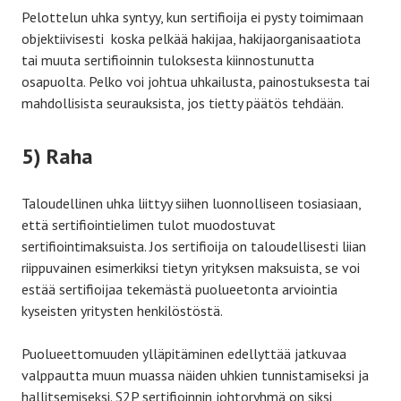
Pelottelun uhka syntyy, kun sertifioija ei pysty toimimaan
objektiivisesti koska pelkää hakijaa, hakijaorganisaatiota
tai muuta sertifioinnin tuloksesta kiinnostunutta
osapuolta. Pelko voi johtua uhkailusta, painostuksesta tai
mahdollisista seurauksista, jos tietty päätös tehdään.
5) Raha
Taloudellinen uhka liittyy siihen luonnolliseen tosiasiaan,
että sertifiointielimen tulot muodostuvat
sertifiointimaksuista. Jos sertifioija on taloudellisesti liian
riippuvainen esimerkiksi tietyn yrityksen maksuista, se voi
estää sertifioijaa tekemästä puolueetonta arviointia
kyseisten yritysten henkilöstöstä.
Puolueettomuuden ylläpitäminen edellyttää jatkuvaa
valppautta muun muassa näiden uhkien tunnistamiseksi ja
hallitsemiseksi. S2P sertifioinnin johtoryhmä on siksi