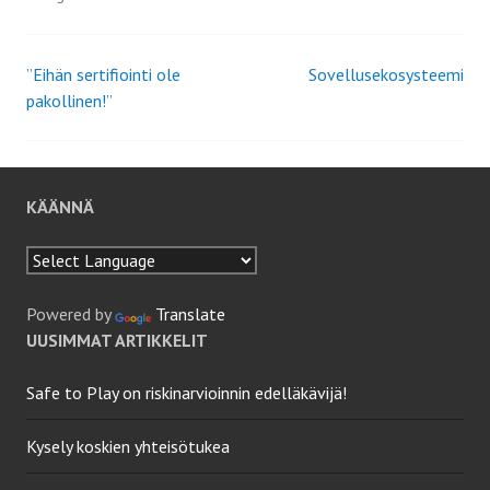
”Eihän sertifiointi ole
Sovellusekosysteemi
Artikkelien
pakollinen!”
selaus
KÄÄNNÄ
Powered by
Translate
UUSIMMAT ARTIKKELIT
Safe to Play on riskinarvioinnin edelläkävijä!
Kysely koskien yhteisötukea