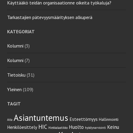
Käyttääkö teidän organisaationne oikeita työkaluja?
Tarkastajien pätevyysmäärityksen alkuperä
KATEGORIAT
Kolumni
(3)
Kolumni
(7)
Tietoisku
(31)
Yleinen
(109)
TAGIT
Asiantuntemus
Esteettömyys
Hallinnointi
Aita
HIC
Huolto
Keinu
Henkilöesittely
Hiekkalaatikko
hyödynarviointi