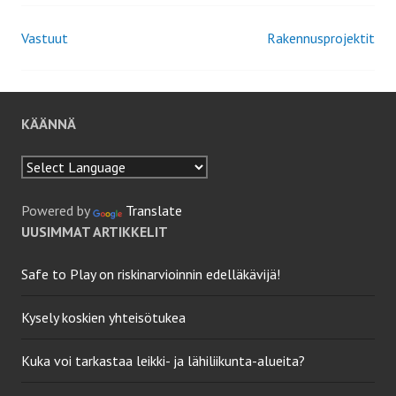
Vastuut
Rakennusprojektit
Artikkelien
selaus
KÄÄNNÄ
Powered by
Translate
UUSIMMAT ARTIKKELIT
Safe to Play on riskinarvioinnin edelläkävijä!
Kysely koskien yhteisötukea
Kuka voi tarkastaa leikki- ja lähiliikunta-alueita?