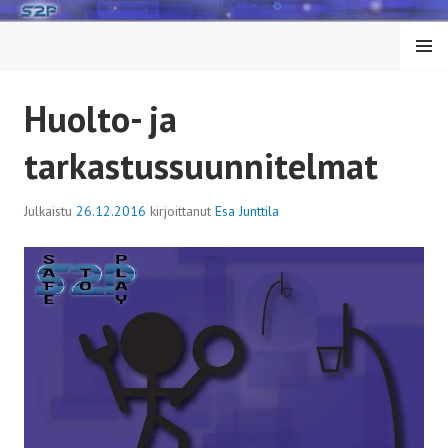
Siirry
sisältöön
VALIK
KO
Huolto- ja
tarkastussuunnitelmat
Julkaistu
26.12.2016
kirjoittanut
Esa Junttila