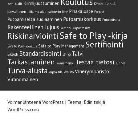
Koulutus
Kiinnijuuttuminen
Leikisti
Kemikaalit
Köydet
Pihakaluste
turvallinen
Liikunta-alue
pakotettu liike
Portaat
Putoamiskorkeus
Putoamiselta suojaaminen
Putoamistila
Rakenteellinen lujuus
Ramppi
Riipuntasilta
Safe to Play -kirja
Riskinarviointi
Sertifiointi
Safe to Play Management
Safe to Play -sovellus
Standardisointi
Talvi
Skeitti
sähkö
Tarkastaminen
Testaa tietosi
Tavaramerkki
Tunneli
Turva-alusta
Viherympäristö
vapaa tila
Vesistö
Viranomainen
Voimanlähteenä WordPress
|
Teema: Edin tekijä
WordPress.com
.