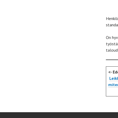
Henkil
standar
On hyv
työstä
taloud
<- Ed
Leik
mite