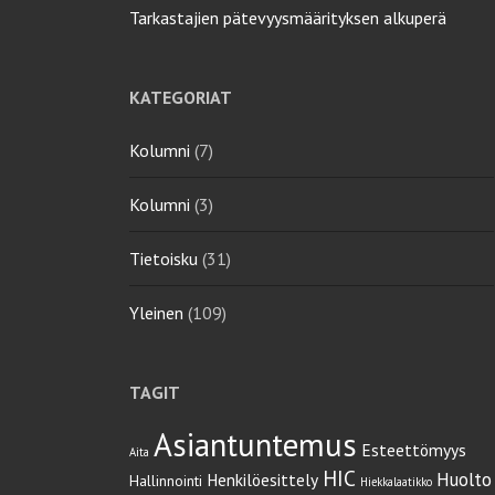
Tarkastajien pätevyysmäärityksen alkuperä
KATEGORIAT
Kolumni
(7)
Kolumni
(3)
Tietoisku
(31)
Yleinen
(109)
TAGIT
Asiantuntemus
Esteettömyys
Aita
HIC
Huolto
Henkilöesittely
Hallinnointi
Hiekkalaatikko