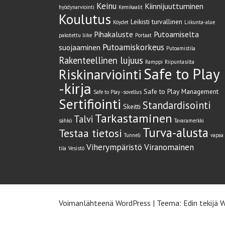
Keinu
Kiinnijuuttuminen
hyödynarviointi
Kemikaalit
Koulutus
Leikisti turvallinen
Köydet
Liikunta-alue
Pihakaluste
Putoamiselta
pakotettu liike
Portaat
Putoamiskorkeus
suojaaminen
Putoamistila
Rakenteellinen lujuus
Ramppi
Riipuntasilta
Safe to Play
Riskinarviointi
-kirja
Safe to Play Management
Safe to Play -sovellus
Sertifiointi
Standardisointi
Skeitti
Tarkastaminen
Talvi
sähkö
Tavaramerkki
Turva-alusta
Testaa tietosi
Tunneli
vapaa
Viherympäristö
Viranomainen
tila
Vesistö
Voimanlähteenä WordPress
|
Teema: Edin tekijä
W