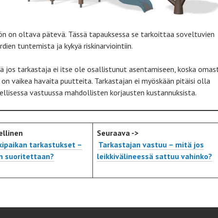
ön on oltava pätevä. Tässä tapauksessa se tarkoittaa soveltuvien
dien tuntemista ja kykyä riskinarviointiin.
ä jos tarkastaja ei itse ole osallistunut asentamiseen, koska omas
 on vaikea havaita puutteita. Tarkastajan ei myöskään pitäisi olla
ellisessa vastuussa mahdollisten korjausten kustannuksista.
ellinen
Seuraava ->
kipaikan tarkastukset –
Tarkastajan vastuu – mitä jos
n suoritettaan?
leikkivälineessä sattuu vahinko?