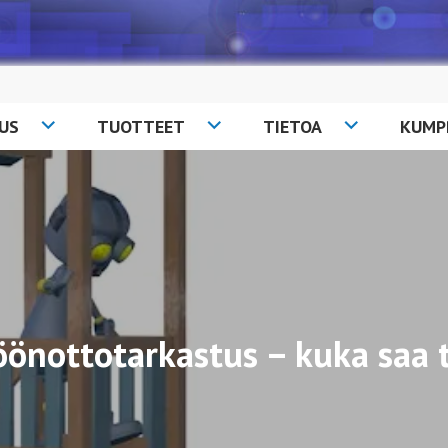
US
TUOTTEET
TIETOA
KUMP
öönottotarkastus – kuka saa 