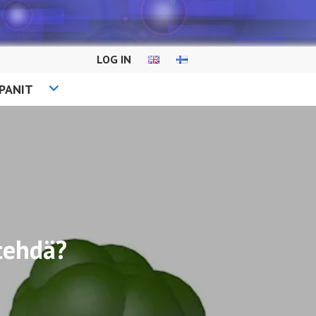
LOG IN
PANIT
tehdä?