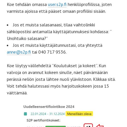
Koe tehdään omassa
user.s2p.fi
henkilöprofiilissa, joten
varmista ajoissa että pääset omaan profiiliisi sisään.
Jos et muista salasanaasi, tilaa vaihtolinkki
sähköpostiisi antamalla käyttäjätunnuksesi kohdassa: ”
Unohtuiko salasana?”
Jos et muista käyttäjätunnustasi, ota yhteyttä
anne@s2p.fi
tai 040 717 9536.
Koe löytyy välilehdeltä ”Koulutukset ja kokeet”. Kun
valvoja on avannut kokeen sinulle, näet päivämäärän
perässä neliön josta lähtee nuoli yläviistoon. Klikkaa sitä.
Voit tehdä halutessasi myös harjoituskokeen jossa 15
väittämää.