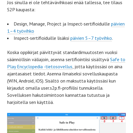
Jos sinulla ei ole tehtävävihkoasi enää tallessa, tee tilaus
S2P kaupasta:
Design, Manage, Project ja Inspect-sertifioiduille
päivien
1–4 työvihko
Inspect-sertifioiduille lisäksi
päivien 5–7 työvihko
.
Koska oppikirjat päivittyvät standardimuutosten vuoksi
säännöllisin väliajoin, asenna sertifiointiisi sisältyvä
Safe to
Play Encyclopedia -tietosovellus
, jotta käytössäsi on aina
ajantasaiset tiedot. Asenna ilmaiseksi sovelluskaupasta
(WIN, Android, iOS). Sisältö on maksutta käytössäsi kun
kirjaudut omalla user.s2p.fi-profiilisi tunnuksella.
Sovelluksen hakutoimintoon kannattaa tutustua ja
harjoitella sen käyttöä.