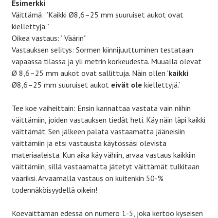
Esimerkki
Väittämä: ”Kaikki Ø8,6–25 mm suuruiset aukot ovat
kiellettyjä.”
Oikea vastaus: ”Väärin”
Vastauksen selitys: Sormen kiinnijuuttuminen testataan
vapaassa tilassa ja yli metrin korkeudesta. Muualla olevat
Ø 8,6–25 mm aukot ovat sallittuja. Näin ollen ’
kaikki
Ø8,6–25 mm suuruiset aukot
eivät ole
kiellettyjä.’
Tee koe vaiheittain: Ensin kannattaa vastata vain niihin
väittämiin, joiden vastauksen tiedät heti. Käy näin läpi kaikki
väittämät. Sen jälkeen palata vastaamatta jääneisiin
väittämiin ja etsi vastausta käytössäsi olevista
materiaaleista. Kun aika käy vähiin, arvaa vastaus kaikkiin
väittämiin, sillä vastaamatta jätetyt väittämät tulkitaan
vääriksi. Arvaamalla vastaus on kuitenkin 50-%
todennäköisyydellä oikein!
Koeväittämän edessä on numero 1-5, joka kertoo kyseisen