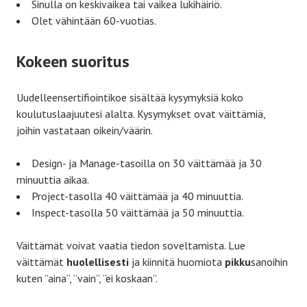
Sinulla on keskivaikea tai vaikea lukihäiriö.
Olet vähintään 60-vuotias.
Kokeen suoritus
Uudelleensertifiointikoe sisältää kysymyksiä koko
koulutuslaajuutesi alalta. Kysymykset ovat väittämiä,
joihin vastataan oikein/väärin.
Design- ja Manage-tasoilla on 30 väittämää ja 30
minuuttia aikaa.
Project-tasolla 40 väittämää ja 40 minuuttia.
Inspect-tasolla 50 väittämää ja 50 minuuttia.
Väittämät voivat vaatia tiedon soveltamista. Lue
väittämät
huolellisesti
ja kiinnitä huomiota
pikku
sanoihin
kuten ”aina”, ”vain”, ”ei koskaan”.