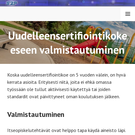
Siirry
sisältöön
VALIK
KO
Uudelleensertifiointikoke
eseen valmistautuminen
Koska uudelleensertifiointikoe on 5 vuoden välein, on hyvä
kerrata asioita. Erityisesti niitä, joita ei ehkä omassa
työssään ole tullut aktiivisesti käytettyä tai joiden
standardit ovat päivittyneet oman koulutuksen jälkeen.
Valmistautuminen
Itseopiskelutehtävät ovat helppo tapa käydä aineisto läpi.