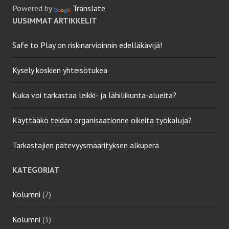
Powered by
Translate
UUSIMMAT ARTIKKELIT
Safe to Play on riskinarvioinnin edelläkävijä!
Kysely koskien yhteisötukea
Kuka voi tarkastaa leikki- ja lähiliikunta-alueita?
Käyttääkö teidän organisaationne oikeita työkaluja?
Tarkastajien pätevyysmäärityksen alkuperä
KATEGORIAT
Kolumni
(7)
Kolumni
(3)