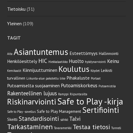
Tietoisku
(31)
Yleinen
(109)
TAGIT
Asiantuntemus
Esteettömyys
Hallinnointi
Aita
HIC
Huolto
Keinu
Henkilöesittely
Hiekkalaatikko
hyödynarviointi
Koulutus
Kiinnijuuttuminen
Leikisti
Kemikaalit
Köydet
Pihakaluste
turvallinen
Liikunta-alue
pakotettu liike
Portaat
Putoamiskorkeus
Putoamiselta suojaaminen
Putoamistila
Rakenteellinen lujuus
Ramppi
Riipuntasilta
Safe to Play -kirja
Riskinarviointi
Sertifiointi
Safe to Play Management
Safe to Play -sovellus
Standardisointi
Talvi
Skeitti
sähkö
Tarkastaminen
Testaa tietosi
Tavaramerkki
Tunneli