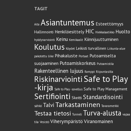
TAGIT
Asiantuntemus
Esteettömyys
Aita
HIC
Huolto
Henkilöesittely
Hallinnointi
Hiekkalaatikko
Keinu
Kiinnijuuttuminen
hyödynarviointi
Kemikaalit
Koulutus
Leikisti turvallinen
Köydet
Liikunta-alue
Pihakaluste
Putoamiselta
pakotettu liike
Portaat
Putoamiskorkeus
suojaaminen
Putoamistila
Rakenteellinen lujuus
Ramppi
Riipuntasilta
Safe to Play
Riskinarviointi
-kirja
Safe to Play Management
Safe to Play -sovellus
Sertifiointi
Standardisointi
Skeitti
Tarkastaminen
Talvi
sähkö
Tavaramerkki
Turva-alusta
Testaa tietosi
Tunneli
vapaa
Viherympäristö
Viranomainen
tila
Vesistö