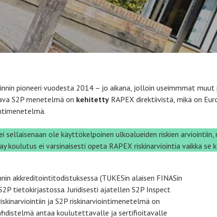
ioinnin pioneeri vuodesta 2014 – jo aikana, jolloin useimmmat muut
ttava S2P menetelmä on
kehitetty
RAPEX direktiivistä, mikä on Eur
intimenetelmä.
 sellaisenaan ole käyttökelpoinen ulkoalueiden riskien arviointii
ay koulutus ei varsinaisesti opeta RAPEX riskinarviointia vaikka se k
nin akkreditointitodistuksessa (TUKESin alaisen FINASin
P tietokirjastossa. Juridisesti ajatellen S2P Inspect
riskinarviointiin ja S2P riskinarviointimenetelmä on
distelmä antaa koulutettavalle ja sertifioitavalle