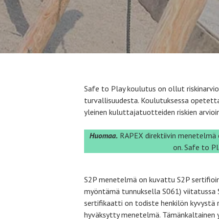
Safe to Play koulutus on ollut riskinarv
turvallisuudesta. Koulutuksessa opete
yleinen kuluttajatuotteiden riskien arvio
Huomaa.
RAPEX direktiivin menetelmä ei
on. Safe to Pl
S2P menetelmä on kuvattu S2P sertifioin
myöntämä tunnuksella S061) viitatussa S2
sertifikaatti on todiste henkilön kyvystä 
hyväksytty menetelmä. Tämänkaltainen yh