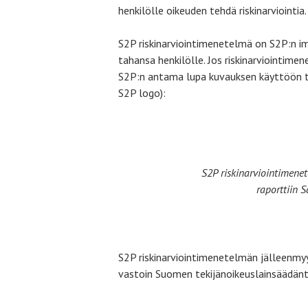
henkilölle oikeuden tehdä riskinarviointia.
S2P riskinarviointimenetelmä on S2P:n im
tahansa henkilölle. Jos riskinarviointimen
S2P:n antama lupa kuvauksen käyttöön tul
S2P logo):
S2P riskinarviointimene
raporttiin S
S2P riskinarviointimenetelmän jälleenmyyn
vastoin Suomen tekijänoikeuslainsäädänt