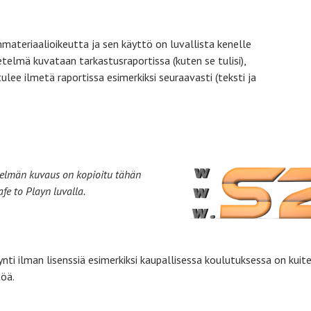
materiaalioikeutta ja sen käyttö on luvallista kenelle
etelmä kuvataan tarkastusraportissa (kuten se tulisi),
ee ilmetä raportissa esimerkiksi seuraavasti (teksti ja
telmän kuvaus on kopioitu tähän
afe to Playn luvalla.
ti ilman lisenssiä esimerkiksi kaupallisessa koulutuksessa on kuit
öä.