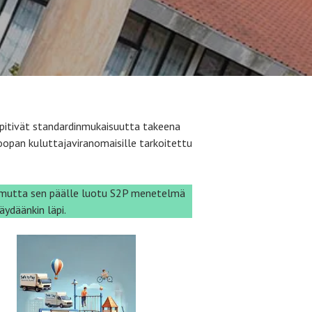
 pitivät standardinmukaisuutta takeena
oopan kuluttajaviranomaisille tarkoitettu
n, mutta sen päälle luotu S2P menetelmä
äydäänkin läpi.