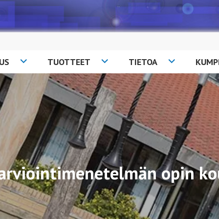
US
TUOTTEET
TIETOA
KUMP
narviointimenetelmän opin ko