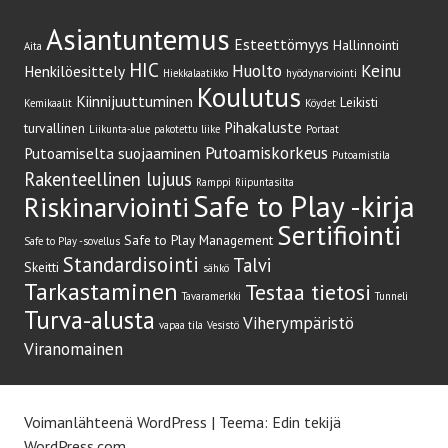
Asiantuntemus
Esteettömyys
Hallinnointi
Aita
HIC
Huolto
Keinu
Henkilöesittely
Hiekkalaatikko
hyödynarviointi
Koulutus
Kiinnijuuttuminen
Leikisti
Kemikaalit
Köydet
Pihakaluste
turvallinen
Liikunta-alue
pakotettu liike
Portaat
Putoamiskorkeus
Putoamiselta suojaaminen
Putoamistila
Rakenteellinen lujuus
Ramppi
Riipuntasilta
Safe to Play -kirja
Riskinarviointi
Sertifiointi
Safe to Play Management
Safe to Play -sovellus
Standardisointi
Talvi
Skeitti
sähkö
Tarkastaminen
Testaa tietosi
Tavaramerkki
Tunneli
Turva-alusta
Viherympäristö
vapaa tila
Vesistö
Viranomainen
Voimanlähteenä WordPress
|
Teema: Edin tekijä
WordPress.com
.