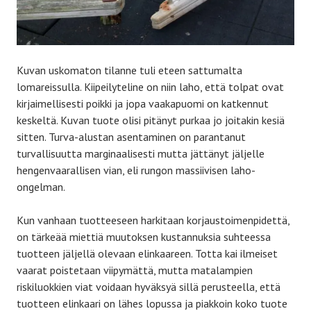
Kuvan uskomaton tilanne tuli eteen sattumalta
lomareissulla. Kiipeilyteline on niin laho, että tolpat ovat
kirjaimellisesti poikki ja jopa vaakapuomi on katkennut
keskeltä. Kuvan tuote olisi pitänyt purkaa jo joitakin kesiä
sitten. Turva-alustan asentaminen on parantanut
turvallisuutta marginaalisesti mutta jättänyt jäljelle
hengenvaarallisen vian, eli rungon massiivisen laho-
ongelman.
Kun vanhaan tuotteeseen harkitaan korjaustoimenpidettä,
on tärkeää miettiä muutoksen kustannuksia suhteessa
tuotteen jäljellä olevaan elinkaareen. Totta kai ilmeiset
vaarat poistetaan viipymättä, mutta matalampien
riskiluokkien viat voidaan hyväksyä sillä perusteella, että
tuotteen elinkaari on lähes lopussa ja piakkoin koko tuote