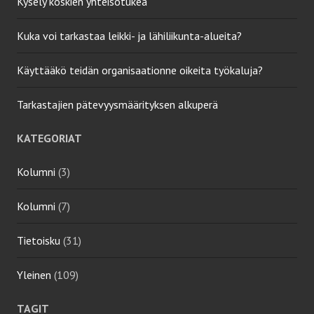
Kysely koskien yhteisötukea
Kuka voi tarkastaa leikki- ja lähiliikunta-alueita?
Käyttääkö teidän organisaationne oikeita työkaluja?
Tarkastajien pätevyysmäärityksen alkuperä
KATEGORIAT
Kolumni
(3)
Kolumni
(7)
Tietoisku
(31)
Yleinen
(109)
TAGIT