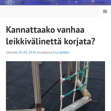
Siirry
sisältöön
VALIK
KO
Kannattaako vanhaa
leikkivälinettä korjata?
Julkaistu
01.03.2016
kirjoittanut
Esa Junttila