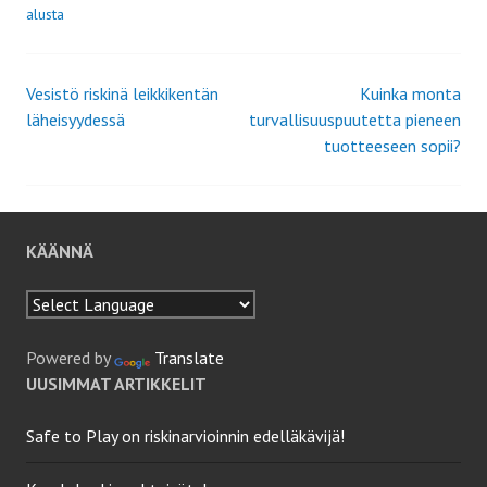
alusta
Vesistö riskinä leikkikentän
Kuinka monta
Artikkelien
läheisyydessä
turvallisuuspuutetta pieneen
tuotteeseen sopii?
selaus
KÄÄNNÄ
Powered by
Translate
UUSIMMAT ARTIKKELIT
Safe to Play on riskinarvioinnin edelläkävijä!