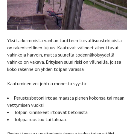
Yksi tärkeimmistä vanhan tuotteen turvallisuustekijöistä
on rakenteellinen lujuus. Kaatuvat välineet aiheuttavat
vahinkoja harvoin, mutta suurella todennäköisyydellä
vahinko on vakava. Erityisen suuri riski on välineillä, joissa
koko rakenne on yhden tolpan varassa.
Kaatuminen voi johtua monesta syystä:
Perustusbetoni irtoaa maasta pienen kokonsa tai maan
vettymisen vuoksi.
Tolpan kiinnikkeet irtoavat betonista.
Tolppa ruostuu tai lahoaa.
Periaatteessa vuositarkastuksessa tarkastajan pitäisi