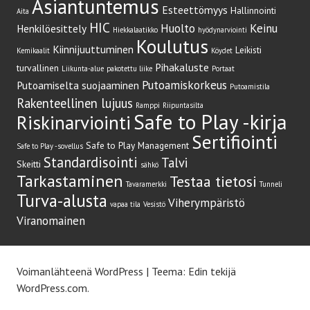
Asiantuntemus
Esteettömyys
Hallinnointi
Aita
HIC
Huolto
Keinu
Henkilöesittely
Hiekkalaatikko
hyödynarviointi
Koulutus
Kiinnijuuttuminen
Leikisti
Kemikaalit
Köydet
Pihakaluste
turvallinen
Liikunta-alue
pakotettu liike
Portaat
Putoamiskorkeus
Putoamiselta suojaaminen
Putoamistila
Rakenteellinen lujuus
Ramppi
Riipuntasilta
Safe to Play -kirja
Riskinarviointi
Sertifiointi
Safe to Play Management
Safe to Play -sovellus
Standardisointi
Talvi
Skeitti
sähkö
Tarkastaminen
Testaa tietosi
Tavaramerkki
Tunneli
Turva-alusta
Viherympäristö
vapaa tila
Vesistö
Viranomainen
Voimanlähteenä WordPress
|
Teema: Edin tekijä
WordPress.com
.