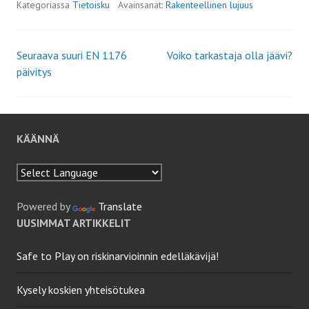
Kategoriassa
Tietoisku
Avainsanat:
Rakenteellinen lujuus
Seuraava suuri EN 1176
Voiko tarkastaja olla jäävi?
Artikkelien
päivitys
selaus
KÄÄNNÄ
Powered by
Translate
UUSIMMAT ARTIKKELIT
Safe to Play on riskinarvioinnin edelläkävijä!
Kysely koskien yhteisötukea