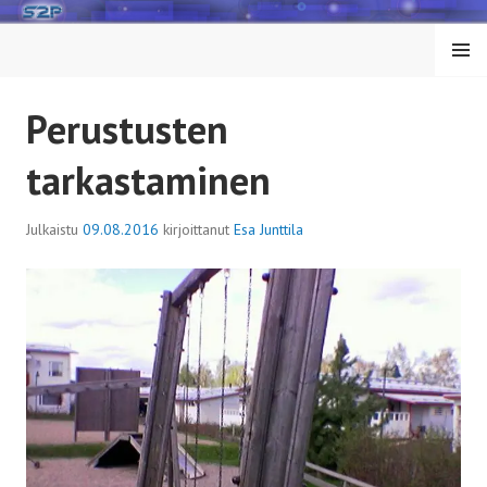
Siirry
sisältöön
VALIK
KO
Perustusten
tarkastaminen
Julkaistu
09.08.2016
kirjoittanut
Esa Junttila