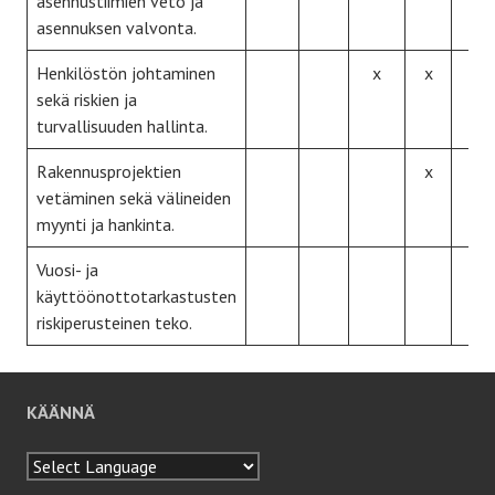
asennustiimien veto ja
asennuksen valvonta.
Henkilöstön johtaminen
x
x
x
sekä riskien ja
turvallisuuden hallinta.
Rakennusprojektien
x
x
vetäminen sekä välineiden
myynti ja hankinta.
Vuosi- ja
x
käyttöönottotarkastusten
riskiperusteinen teko.
KÄÄNNÄ