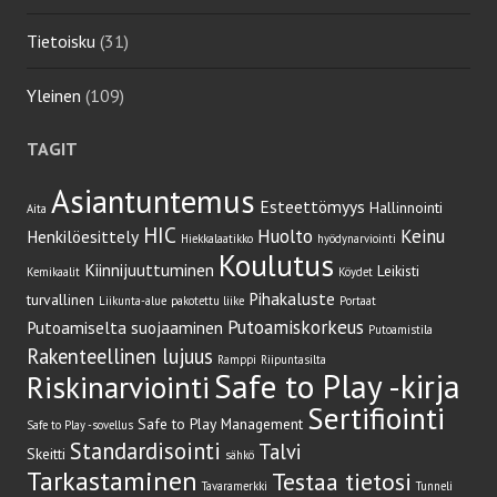
Tietoisku
(31)
Yleinen
(109)
TAGIT
Asiantuntemus
Esteettömyys
Hallinnointi
Aita
HIC
Huolto
Keinu
Henkilöesittely
Hiekkalaatikko
hyödynarviointi
Koulutus
Kiinnijuuttuminen
Leikisti
Kemikaalit
Köydet
Pihakaluste
turvallinen
Liikunta-alue
pakotettu liike
Portaat
Putoamiskorkeus
Putoamiselta suojaaminen
Putoamistila
Rakenteellinen lujuus
Ramppi
Riipuntasilta
Safe to Play -kirja
Riskinarviointi
Sertifiointi
Safe to Play Management
Safe to Play -sovellus
Standardisointi
Talvi
Skeitti
sähkö
Tarkastaminen
Testaa tietosi
Tavaramerkki
Tunneli