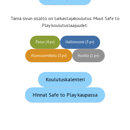
Tämä sivun sisältö on tarkastajakoulutus. Muut Safe to
Play koulutuslaajuudet:
Perus (4 pv)
Hallinnointi (3 pv)
Aluesuunnittelu (3 pv)
Huolto (1 pv)
Koulutuskalenteri
Hinnat Safe to Play kaupassa