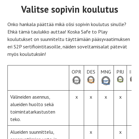
Valitse sopivin koulutus
Onko hankala päättää mikä olisi sopivin koulutus sinulle?
Ehkä tämä taulukko auttaa! Koska Safe to Play
koulutukset on suunniteltu täyttämään pääsyvaatimuksen
eri S2P sertifiointitasoille, näiden soveltamisalat pätevät
myös koulutuksiin!
OPR
DES
MNG
PRJ
INS
Välineiden asennus,
x
x
x
x
x
alueiden huolto sekä
toimintatarkastusten
teko.
Alueiden suunnittelu,
x
x
x