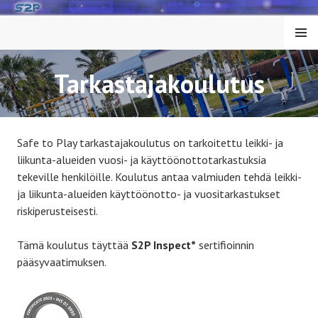
Siirry
sisältöön
VALIK
KO
Tarkastajakoulutus
Safe to Play tarkastajakoulutus on tarkoitettu leikki- ja
liikunta-alueiden vuosi- ja käyttöönottotarkastuksia
tekeville henkilöille. Koulutus antaa valmiuden tehdä leikki-
ja liikunta-alueiden käyttöönotto- ja vuositarkastukset
riskiperusteisesti.
Tämä koulutus täyttää
S2P Inspect*
sertifioinnin
pääsyvaatimuksen.