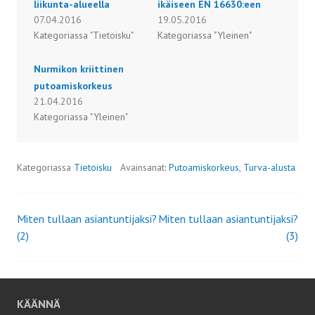
liikunta-alueella
ikäiseen EN 16630:een
07.04.2016
19.05.2016
Kategoriassa "Tietoisku"
Kategoriassa "Yleinen"
Nurmikon kriittinen
putoamiskorkeus
21.04.2016
Kategoriassa "Yleinen"
Kategoriassa
Tietoisku
Avainsanat:
Putoamiskorkeus
,
Turva-alusta
Miten tullaan asiantuntijaksi?
Miten tullaan asiantuntijaksi?
Artikkelien
(2)
(3)
selaus
KÄÄNNÄ