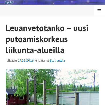
Siirry
sisältöön
VALIK
KO
Leuanvetotanko – uusi
putoamiskorkeus
liikunta-alueilla
Julkaistu
17.03.2016
kirjoittanut
Esa Junttila