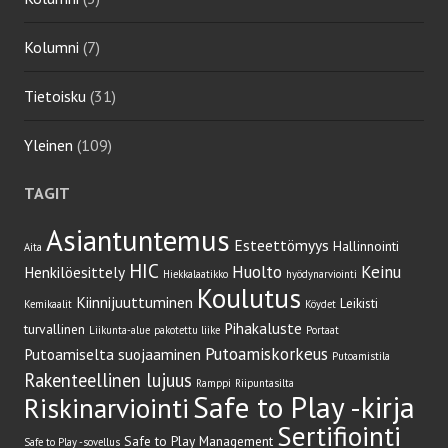
Kolumni
(7)
Tietoisku
(31)
Yleinen
(109)
TAGIT
Asiantuntemus
Esteettömyys
Hallinnointi
Aita
HIC
Huolto
Keinu
Henkilöesittely
Hiekkalaatikko
hyödynarviointi
Koulutus
Kiinnijuuttuminen
Leikisti
Kemikaalit
Köydet
Pihakaluste
turvallinen
Liikunta-alue
pakotettu liike
Portaat
Putoamiskorkeus
Putoamiselta suojaaminen
Putoamistila
Rakenteellinen lujuus
Ramppi
Riipuntasilta
Safe to Play -kirja
Riskinarviointi
Sertifiointi
Safe to Play Management
Safe to Play -sovellus