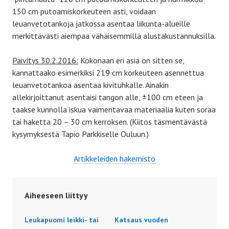
150 cm putoamiskorkeuteen asti, voidaan
leuanvetotankoja jatkossa asentaa liikunta-alueille
merkittävästi aiempaa vähäisemmillä alustakustannuksilla.
Päivitys 30.2.2016:
Kokonaan eri asia on sitten se,
kannattaako esimerkiksi 219 cm korkeuteen asennettua
leuanvetotankoa asentaa kivituhkalle. Ainakin
allekirjoittanut asentaisi tangon alle, ±100 cm eteen ja
taakse kunnolla iskua vaimentavaa materiaalia kuten soraa
tai haketta 20 – 30 cm kerroksen. (Kiitos täsmentävästä
kysymyksestä Tapio Parkkiselle Ouluun.)
Artikkele
iden
hakemisto
Aiheeseen liittyy
Leukapuomi leikki- tai
Katsaus vuoden