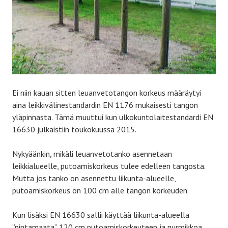
Ei niin kauan sitten leuanvetotangon korkeus määräytyi
aina leikkivälinestandardin EN 1176 mukaisesti tangon
yläpinnasta. Tämä muuttui kun ulkokuntolaitestandardi EN
16630 julkaistiin toukokuussa 2015.
Nykyäänkin, mikäli leuanvetotanko asennetaan
leikkialueelle, putoamiskorkeus tulee edelleen tangosta.
Mutta jos tanko on asennettu liikunta-alueelle,
putoamiskorkeus on 100 cm alle tangon korkeuden.
Kun lisäksi EN 16630 sallii käyttää liikunta-alueella
”pintamaata” 120 cm putoamiskorkeuteen ja nurmikkoa