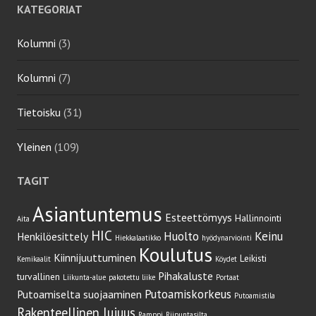
KATEGORIAT
Kolumni
(3)
Kolumni
(7)
Tietoisku
(31)
Yleinen
(109)
TAGIT
Asiantuntemus
Esteettömyys
Hallinnointi
Aita
HIC
Huolto
Keinu
Henkilöesittely
Hiekkalaatikko
hyödynarviointi
Koulutus
Kiinnijuuttuminen
Leikisti
Kemikaalit
Köydet
Pihakaluste
turvallinen
Liikunta-alue
pakotettu liike
Portaat
Putoamiskorkeus
Putoamiselta suojaaminen
Putoamistila
Rakenteellinen lujuus
Ramppi
Riipuntasilta