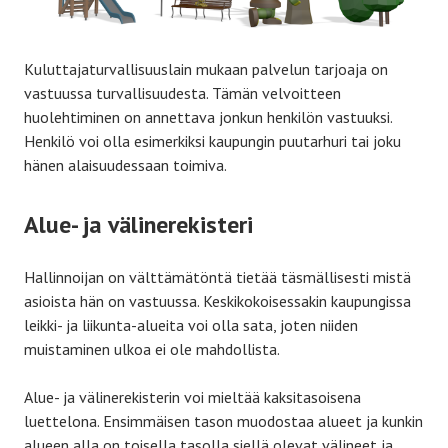
Kuluttajaturvallisuuslain mukaan palvelun tarjoaja on
vastuussa turvallisuudesta. Tämän velvoitteen
huolehtiminen on annettava jonkun henkilön vastuuksi.
Henkilö voi olla esimerkiksi kaupungin puutarhuri tai joku
hänen alaisuudessaan toimiva.
Alue- ja välinerekisteri
Hallinnoijan on välttämätöntä tietää täsmällisesti mistä
asioista hän on vastuussa. Keskikokoisessakin kaupungissa
leikki- ja liikunta-alueita voi olla sata, joten niiden
muistaminen ulkoa ei ole mahdollista.
Alue- ja välinerekisterin voi mieltää kaksitasoisena
luettelona. Ensimmäisen tason muodostaa alueet ja kunkin
alueen alla on toisella tasolla siellä olevat välineet ja