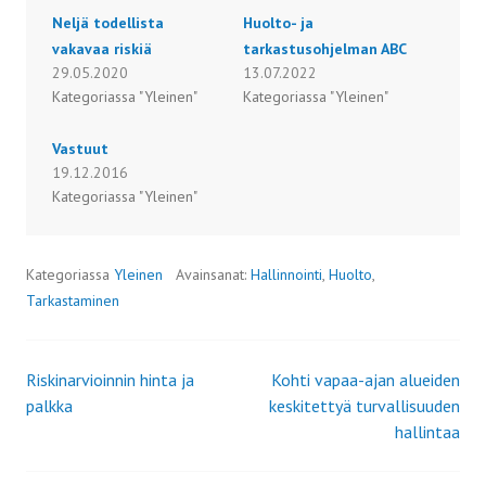
Neljä todellista
Huolto- ja
vakavaa riskiä
tarkastusohjelman ABC
29.05.2020
13.07.2022
Kategoriassa "Yleinen"
Kategoriassa "Yleinen"
Vastuut
19.12.2016
Kategoriassa "Yleinen"
Kategoriassa
Yleinen
Avainsanat:
Hallinnointi
,
Huolto
,
Tarkastaminen
Riskinarvioinnin hinta ja
Kohti vapaa-ajan alueiden
Artikkelien
palkka
keskitettyä turvallisuuden
hallintaa
selaus