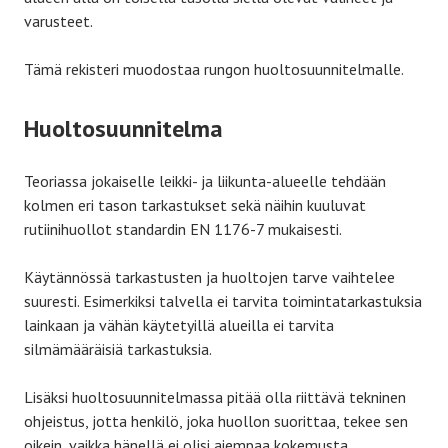
varusteet.
Tämä rekisteri muodostaa rungon huoltosuunnitelmalle.
Huoltosuunnitelma
Teoriassa jokaiselle leikki- ja liikunta-alueelle tehdään
kolmen eri tason tarkastukset sekä näihin kuuluvat
rutiinihuollot standardin EN 1176-7 mukaisesti.
Käytännössä tarkastusten ja huoltojen tarve vaihtelee
suuresti. Esimerkiksi talvella ei tarvita toimintatarkastuksia
lainkaan ja vähän käytetyillä alueilla ei tarvita
silmämääräisiä tarkastuksia.
Lisäksi huoltosuunnitelmassa pitää olla riittävä tekninen
ohjeistus, jotta henkilö, joka huollon suorittaa, tekee sen
oikein, vaikka hänellä ei olisi aiempaa kokemusta.