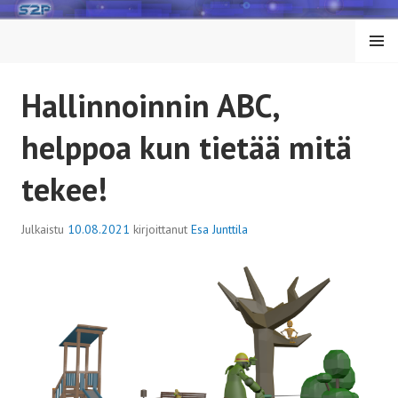
Siirry
sisältöön
VALIK
KO
Hallinnoinnin ABC,
helppoa kun tietää mitä
tekee!
Julkaistu
10.08.2021
kirjoittanut
Esa Junttila